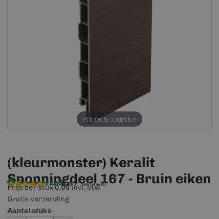
afbeeldingen-
afbeeldingen-
gallerij
gallerij
Klik om te vergroten
(kleurmonster) Keralit
Sponningdeel 167 - Bruin eiken
Op voorraad
9,4/10
(906 reviews)
Prijs per stuk
incl. btw
0,00
Gratis verzending
Aantal stuks