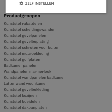
ZELF INSTELLEN
Productgroepen
Kunststof rabatdelen
Kunststof scheidingswanden
Kunststof gevelpanelen
Kunststof gevelbeplating
Kunststof schroten voor buiten
Kunststof muurbekleding
Kunststof golfplaten
Badkamer panelen
Wandpanelen marmerlook
Kunststof wandpanelen badkamer
Lattenwand woonkamer
Kunststof gevelbekleding
Kunststof kozijnen
Kunststof boeidelen
Kunststof dakpanplaten