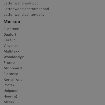
Lattenwand walnoot
Lattenwand achter het bed
Lattenwand achter de tv
Merken
Eurotexx
Duafort
Keralit
Vinyplus
Multitexx
Wooddesign
Fronto
Milinboard
Florence
Kerrafront
Profex
Unipanel
Heering
Milexx