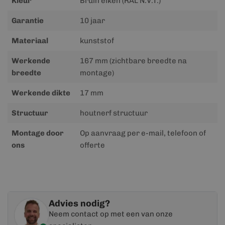
Kleur
Bruin eiken (RAL N.V.T.)
Garantie
10 jaar
Materiaal
kunststof
Werkende
167 mm (zichtbare breedte na
breedte
montage)
Werkende dikte
17 mm
Structuur
houtnerf structuur
Montage door
Op aanvraag per e-mail, telefoon of
ons
offerte
Advies nodig?
Neem contact op met een van onze