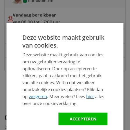
specialisten
Vandaag bereikbaar
van 08:00 tot 17:00 uur
Deze website maakt gebruik
Bel:
0528 - 355190
van cookies.
Mail
info@kunststofbouwmateriaal.nl
Deze website maakt gebruik van cookies
om uw gebruikerservaring te
Stuur ons een bericht op
Whatsapp
optimaliseren. Door op accepteren te
klikken, gaat u akkoord met het gebruik
van alle cookies. Wilt u dat we alleen
noodzakelijke cookies plaatsen? Klik dan
op
weigeren
. Meer weten? Lees
hier
alles
over onze cookieverklaring.
Ontdek ons assortiment
ACCEPTEREN
Ontdek ruim 2.000 producten