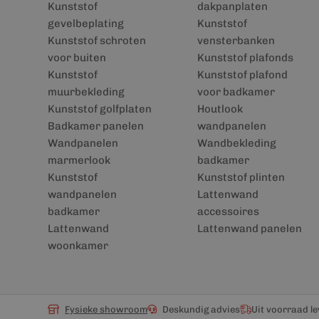
Kunststof
dakpanplaten
gevelbeplating
Kunststof
Kunststof schroten
vensterbanken
voor buiten
Kunststof plafonds
Kunststof
Kunststof plafond
muurbekleding
voor badkamer
Kunststof golfplaten
Houtlook
Badkamer panelen
wandpanelen
Wandpanelen
Wandbekleding
marmerlook
badkamer
Kunststof
Kunststof plinten
wandpanelen
Lattenwand
badkamer
accessoires
Lattenwand
Lattenwand panelen
woonkamer
Fysieke showroom
Deskundig advies
Uit voorraad l