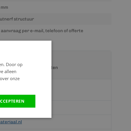
 mm
utnerf structuur
 aanvraag per e-mail, telefoon of offerte
en. Door op
t een van onze specialisten
we alleen
 over onze
CCEPTEREN
teriaal.nl