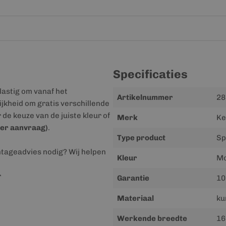
Specificaties
lastig om vanaf het
Meer
Artikelnummer
28
jkheid om gratis verschillende
informatie
r de keuze van de juiste kleur of
Merk
Ke
er aanvraag)
.
Type product
Sp
ntageadvies nodig? Wij helpen
Kleur
Mo
r
Garantie
10
Materiaal
ku
Werkende breedte
16