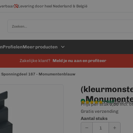
everbaar
Levering door heel Nederland & België
Zoek
en
Profielen
Meer producten
Zakelijke klant?
Meld je nu aan en profiteer
it Sponningdeel 167 - Monumentenblauw
(kleurmonste
- Monument
Op voorraad
9,4/10
(906 rev
Prijs per stuk
incl. 
0,00
Gratis verzending
Aantal stuks