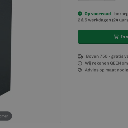
Op voorraad
- bezor
2 á 5 werkdagen (24 uurs
In 
Boven 750,- gratis 
Wij rekenen GEEN om
Advies op maat nodi
oomen