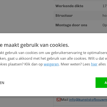
Werkende dikte
17
Structuur
ho
Montage door ons
Op
e maakt gebruik van cookies.
Advies nodig?
kt gebruik van cookies om uw gebruikerservaring te optimaliser
Neem contact op me
kken, gaat u akkoord met het gebruik van alle cookies. Wilt u dat 
kies plaatsen? Klik dan op
weigeren
. Meer weten? Lees
hier
alles
Vandaag bereikbaar
van 08:00 tot 17:00 uur
LEN
A
Bel:
0528 - 355190
Mail
info@kunststofbouwma