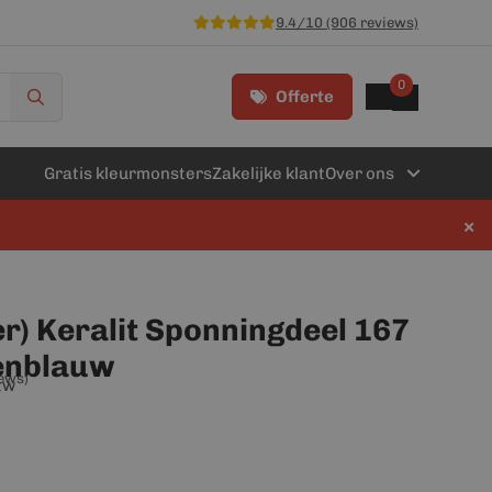
9.4/10 (906 reviews)
0
Offerte
Gratis kleurmonsters
Zakelijke klant
Over ons
×
r) Keralit Sponningdeel 167
enblauw
iews)
btw