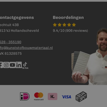
ontactgegevens
Beoordelingen
echtuit 43B
913 VJ Hollandscheveld
9.4/10 (906 reviews)
528 - 355190
nfo@kunststofbouwmateriaal.nl
VK 81328575