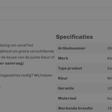
Specificaties
lastig om vanaf het
Meer
Artikelnummer
28
jkheid om gratis verschillende
informatie
r de keuze van de juiste kleur of
Merk
Ke
er aanvraag)
.
Type product
Sp
ntageadvies nodig? Wij helpen
Kleur
Wi
r
Garantie
10
Materiaal
ku
Werkende breedte
16