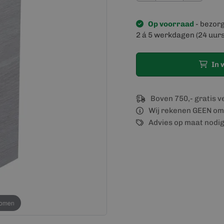
Op voorraad
- bezor
2 á 5 werkdagen (24 uurs
In 
Boven 750,- gratis 
Wij rekenen GEEN om
Advies op maat nodi
oomen