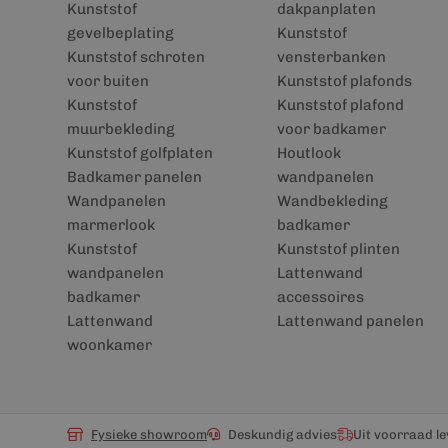
Kunststof
dakpanplaten
gevelbeplating
Kunststof
Kunststof schroten
vensterbanken
voor buiten
Kunststof plafonds
Kunststof
Kunststof plafond
muurbekleding
voor badkamer
Kunststof golfplaten
Houtlook
Badkamer panelen
wandpanelen
Wandpanelen
Wandbekleding
marmerlook
badkamer
Kunststof
Kunststof plinten
wandpanelen
Lattenwand
badkamer
accessoires
Lattenwand
Lattenwand panelen
woonkamer
Fysieke showroom
Deskundig advies
Uit voorraad l