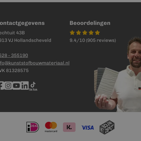
ontactgegevens
Beoordelingen
echtuit 43B
913 VJ Hollandscheveld
9.4/10 (905 reviews)
528 - 355190
nfo@kunststofbouwmateriaal.nl
VK 81328575