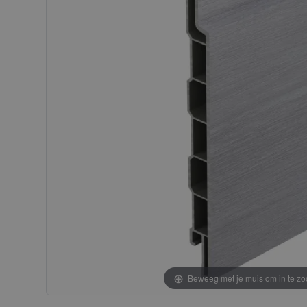
gallerij
gallerij
Beweeg met je muis om in te z