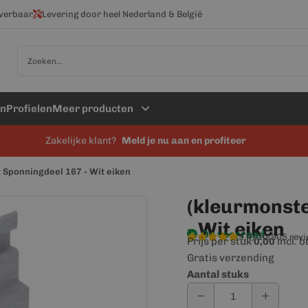
everbaar
Levering door heel Nederland & België
Zoek
en
Profielen
Meer producten
Zakelijke klant?
Meld je nu aan en profiteer
t Sponningdeel 167 - Wit eiken
(kleurmonste
- Wit eiken
Op voorraad
9,4/10
(905 rev
Prijs per stuk
incl. 
0,00
Gratis verzending
Aantal stuks