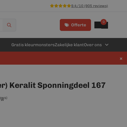
9.4/10 (905 reviews)
0
Offerte
Gratis kleurmonsters
Zakelijke klant
Over ons
×
r) Keralit Sponningdeel 167
iews)
btw