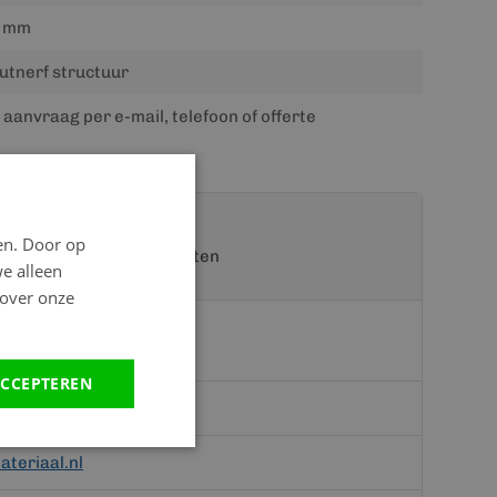
 mm
utnerf structuur
 aanvraag per e-mail, telefoon of offerte
en. Door op
t een van onze specialisten
we alleen
 over onze
CCEPTEREN
teriaal.nl