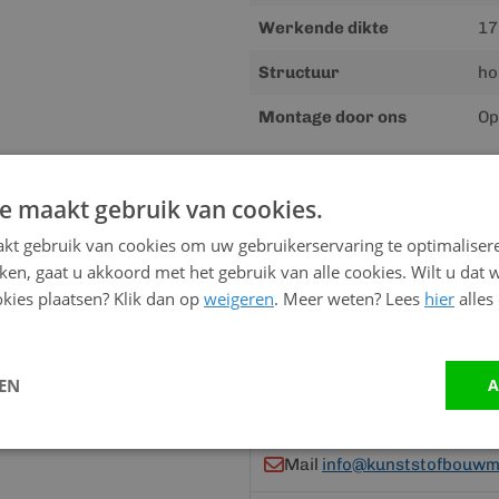
Werkende dikte
17
Structuur
ho
Montage door ons
Op
e maakt gebruik van cookies.
Advies nodig?
kt gebruik van cookies om uw gebruikerservaring te optimaliser
Neem contact op me
kken, gaat u akkoord met het gebruik van alle cookies. Wilt u dat 
kies plaatsen? Klik dan op
weigeren
. Meer weten? Lees
hier
alles
Vandaag bereikbaar
van 08:00 tot 17:00 uur
LEN
A
Bel:
0528 - 355190
Mail
info@kunststofbouwma