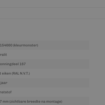
154660 (kleurmonster)
ralit
onningdeel 167
t eiken (RAL N.V.T.)
 jaar
nststof
7 mm (zichtbare breedte na montage)