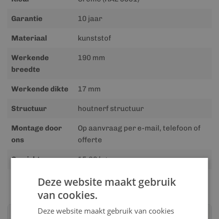
Garantie
10 jaar
Materiaal
kunststof
Werkende
190 mm
breedte
Werkende dikte
17 mm
Structuur
houtnerf structuur
Montage door
Op aanvraag per e-mail, telefoon of
ons
offerte
Gewicht
15.00 kg
Deze website maakt gebruik
van cookies.
Deze website maakt gebruik van cookies
Advies nodig?