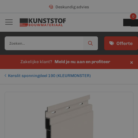
Deskundig advies
0
Offerte
×
Zakelijke klant?
Meld je nu aan en profiteer
Keralit sponningdeel 190 (KLEURMONSTER)
Ga
Ga
naar
naar
het
het
einde
begin
van
van
de
de