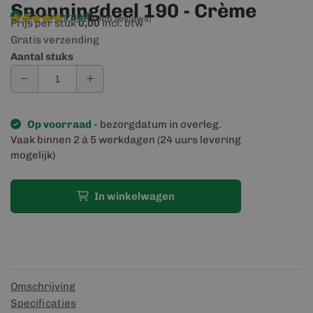
Sponningdeel 190 - Crème
Op voorraad
9,4/10
(906 reviews)
Prijs per stuk
incl. btw
0,00
Gratis verzending
Aantal stuks
Op voorraad
- bezorgdatum in overleg.
Vaak binnen 2 á 5 werkdagen (24 uurs levering
mogelijk)
In winkelwagen
Omschrijving
Specificaties