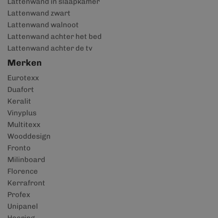
Lattenwand in slaapkamer
Lattenwand zwart
Lattenwand walnoot
Lattenwand achter het bed
Lattenwand achter de tv
Merken
Eurotexx
Duafort
Keralit
Vinyplus
Multitexx
Wooddesign
Fronto
Milinboard
Florence
Kerrafront
Profex
Unipanel