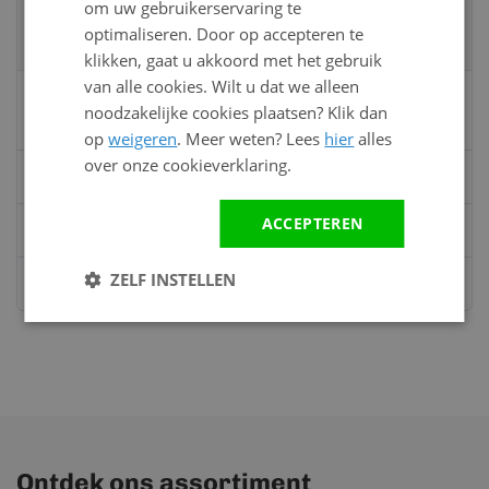
om uw gebruikerservaring te
Neem contact op met een van onze
optimaliseren. Door op accepteren te
specialisten
klikken, gaat u akkoord met het gebruik
van alle cookies. Wilt u dat we alleen
Vandaag bereikbaar
noodzakelijke cookies plaatsen? Klik dan
van 08:00 tot 17:00 uur
op
weigeren
. Meer weten? Lees
hier
alles
over onze cookieverklaring.
Bel:
0528 - 355190
ACCEPTEREN
Mail
info@kunststofbouwmateriaal.nl
ZELF INSTELLEN
Stuur ons een bericht op
Whatsapp
Ontdek ons assortiment