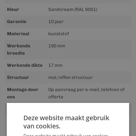
Kleur
Sandcream (RAL 9001)
Garantie
10 jaar
Materiaal
kunststof
Werkende
190 mm
breedte
Werkende dikte
17 mm
Structuur
mat/effen structuur
Montage door
Op aanvraag per e-mail, telefoon of
ons
offerte
Gewicht
15.00 kg
Deze website maakt gebruik
van cookies.
Deze website maakt gebruik van cookies