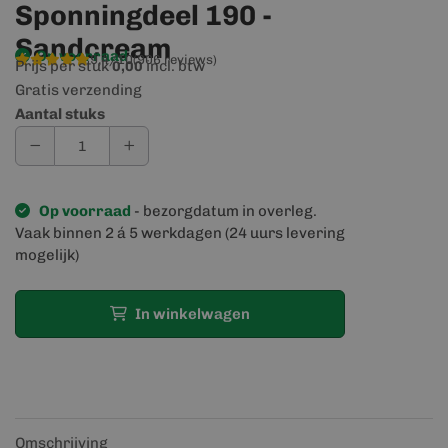
Sponningdeel 190 -
Sandcream
Op voorraad
9,4/10
(906 reviews)
Prijs per stuk
incl. btw
0,00
Gratis verzending
Aantal stuks
Op voorraad
- bezorgdatum in overleg.
Vaak binnen 2 á 5 werkdagen (24 uurs levering
mogelijk)
In winkelwagen
Omschrijving