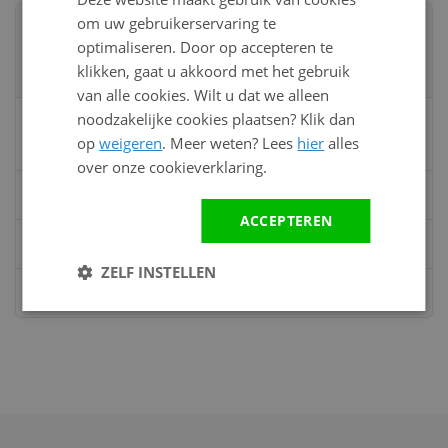
om uw gebruikerservaring te
Advies nodig?
optimaliseren. Door op accepteren te
Neem contact op met een van onze
klikken, gaat u akkoord met het gebruik
specialisten
van alle cookies. Wilt u dat we alleen
noodzakelijke cookies plaatsen? Klik dan
Vandaag bereikbaar
op
weigeren
. Meer weten? Lees
hier
alles
van 08:00 tot 17:00 uur
over onze cookieverklaring.
Bel:
0528 - 355190
ACCEPTEREN
Mail
info@kunststofbouwmateriaal.nl
ZELF INSTELLEN
Stuur ons een bericht op
Whatsapp