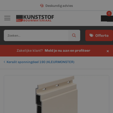
Deskundig advies
0
Offerte
×
Zakelijke klant?
Meld je nu aan en profiteer
Keralit sponningdeel 190 (KLEURMONSTER)
Ga
Ga
naar
naar
het
het
einde
begin
van
van
de
de