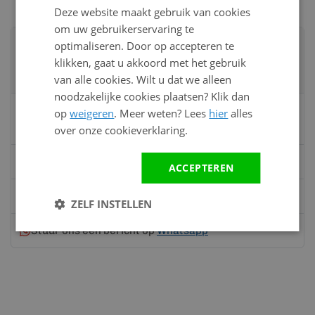
Deze website maakt gebruik van cookies
om uw gebruikerservaring te
Advies nodig?
optimaliseren. Door op accepteren te
Neem contact op met een van onze
klikken, gaat u akkoord met het gebruik
specialisten
van alle cookies. Wilt u dat we alleen
noodzakelijke cookies plaatsen? Klik dan
Vandaag bereikbaar
op
weigeren
. Meer weten? Lees
hier
alles
van 08:00 tot 17:00 uur
over onze cookieverklaring.
Bel:
0528 - 355190
ACCEPTEREN
Mail
info@kunststofbouwmateriaal.nl
ZELF INSTELLEN
Stuur ons een bericht op
Whatsapp