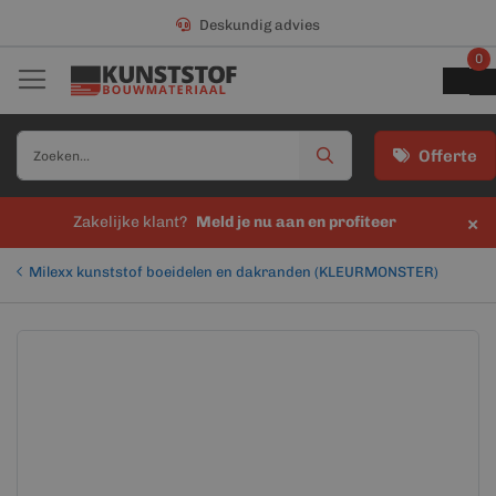
Deskundig advies
0
Offerte
×
Zakelijke klant?
Meld je nu aan en profiteer
Milexx kunststof boeidelen en dakranden (KLEURMONSTER)
Ga
Ga
naar
naar
het
het
einde
begin
van
van
de
de