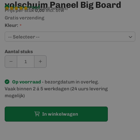
volschuim Paneel Big Board
Op voorraad
9,4/10
(906 reviews)
Prijs per stuk
incl. btw
0,00
Gratis verzending
Kleur:
Aantal stuks
Op voorraad
- bezorgdatum in overleg.
Vaak binnen 2 á 5 werkdagen (24 uurs levering
mogelijk)
In winkelwagen