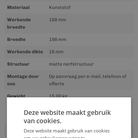
Materiaal
Kunststof
Werkende
168 mm
breedte
Breedte
198 mm
Werkende dikte
16 mm
Structuur
matte nerfstructuur
Montage door
Op aanvraag per e-mail, telefoon of
ons
offerte
Gewicht
15.00 kg
Deze website maakt gebruik
van cookies.
Deze website maakt gebruik van cookies
Advies nodig?
om uw gebruikerservaring te