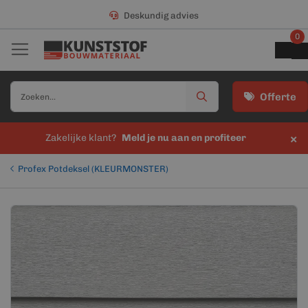
Deskundig advies
0
Offerte
×
Zakelijke klant?
Meld je nu aan en profiteer
Profex Potdeksel (KLEURMONSTER)
Ga
Ga
naar
naar
het
het
einde
begin
van
van
de
de