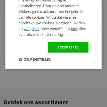
Neem contact op met een van onze
optimaliseren. Door op accepteren te
specialisten
klikken, gaat u akkoord met het gebruik
van alle cookies. Wilt u dat we alleen
Vandaag bereikbaar
noodzakelijke cookies plaatsen? Klik dan
van 08:00 tot 17:00 uur
op
weigeren
. Meer weten? Lees
hier
alles
over onze cookieverklaring.
Bel:
0528 - 355190
ACCEPTEREN
Mail
info@kunststofbouwmateriaal.nl
Stuur ons een bericht op
Whatsapp
ZELF INSTELLEN
Ontdek ons assortiment