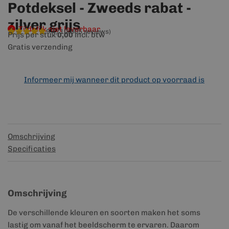
Potdeksel - Zweeds rabat -
zilver grijs
Tijdelijk niet leverbaar
9,4/10
(905 reviews)
Prijs per stuk
incl. btw
0,00
Gratis verzending
Informeer mij wanneer dit product op voorraad is
Omschrijving
Specificaties
Omschrijving
De verschillende kleuren en soorten maken het soms
lastig om vanaf het beeldscherm te ervaren. Daarom