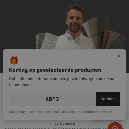
×
🎁
Korting op geselecteerde producten
Gebruik onderstaande code in je winkelwagen om direct
te besparen.
KBM3
Kopieer
© Kunststof Bouwmateriaal | Magento webwinkel realisatie door
🎁
Niet geldig in combinatie met zakelijke accounts of andere kortingen.
Kortingscode
Haan Digital
. Wij gebruiken cookies om je gebruikerservaring te
verbeteren.