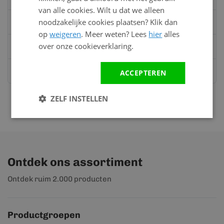
van alle cookies. Wilt u dat we alleen
noodzakelijke cookies plaatsen? Klik dan
Bel:
0528 - 355190
op
weigeren
. Meer weten? Lees
hier
alles
over onze cookieverklaring.
Mail
info@kunststofbouwmateriaal.nl
Stuur ons een bericht op
Whatsapp
ACCEPTEREN
ZELF INSTELLEN
Ontdek ons assortiment
Ontdek ruim 2.000 producten
Productgroepen