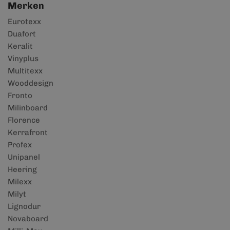
Merken
Eurotexx
Duafort
Keralit
Vinyplus
Multitexx
Wooddesign
Fronto
Milinboard
Florence
Kerrafront
Profex
Unipanel
Heering
Milexx
Milyt
Lignodur
Novaboard