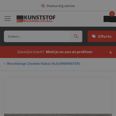
Deskundig advies
0
Offerte
×
Zakelijke klant?
Meld je nu aan en profiteer
Wooddesign Zweeds Rabat (KLEURMONSTER)
Ga
Ga
naar
naar
het
het
einde
begin
van
van
de
de