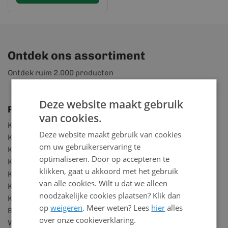
Ontdek ons assortiment
Ontdek ruim 2.000 producten
Deze website maakt gebruik
Productgroepen
van cookies.
Kunststof rabatdelen
Deze website maakt gebruik van cookies
Kunststof scheidingswanden
om uw gebruikerservaring te
Kunststof gevelpanelen
optimaliseren. Door op accepteren te
Kunststof gevelbeplating
klikken, gaat u akkoord met het gebruik
Kunststof schroten voor buiten
van alle cookies. Wilt u dat we alleen
Kunststof muurbekleding
noodzakelijke cookies plaatsen? Klik dan
Kunststof golfplaten
op
weigeren
. Meer weten? Lees
hier
alles
Badkamer panelen
over onze cookieverklaring.
Wandpanelen marmerlook