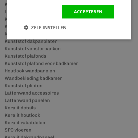
Kunststof wandpanelen badkamer
ACCEPTEREN
Lattenwand woonkamer
Kunststof gevelbekleding
Kunststof kozijnen
ZELF INSTELLEN
Kunststof boeidelen
Kunststof dakpanplaten
Kunststof vensterbanken
Kunststof plafonds
Kunststof plafond voor badkamer
Houtlook wandpanelen
Wandbekleding badkamer
Kunststof plinten
Lattenwand accessoires
Lattenwand panelen
Keralit details
Keralit houtlook
Keralit rabatdelen
SPC vloeren
Keralit dakrandpaneel