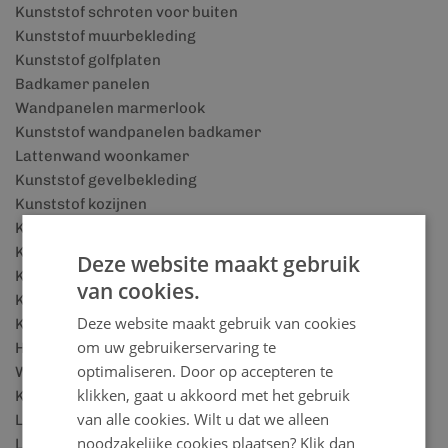
Kunststof schroten voor buiten
Kunststof muurbekleding
Kunststof golfplaten
Badkamer panelen
Wandpanelen marmerlook
Kunststof wandpanelen badkamer
Lattenwand woonkamer
Kunststof gevelbekleding
Kunststof kozijnen
Kunststof boeidelen
Kunststof dakpanplaten
Deze website maakt gebruik
Kunststof vensterbanken
van cookies.
Kunststof plafonds
Deze website maakt gebruik van cookies
Kunststof plafond voor badkamer
om uw gebruikerservaring te
Houtlook wandpanelen
optimaliseren. Door op accepteren te
Wandbekleding badkamer
klikken, gaat u akkoord met het gebruik
Kunststof plinten
van alle cookies. Wilt u dat we alleen
Lattenwand accessoires
noodzakelijke cookies plaatsen? Klik dan
Lattenwand panelen