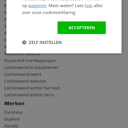
op
weigeren
. Meer weten? Lees
hier
alles
Keralit details
over onze cookieverklaring.
Keralit houtlook
Keralit rabatdelen
SPC vloeren
ACCEPTEREN
Keralit dakrandpaneel
Keralit dakkapel
ZELF INSTELLEN
Kunststof schuurtje
Kunststof blokhut
Kunststof overkappingen
Lattenwand in slaapkamer
Lattenwand zwart
Lattenwand walnoot
Lattenwand achter het bed
Lattenwand achter de tv
Merken
Eurotexx
Duafort
Keralit