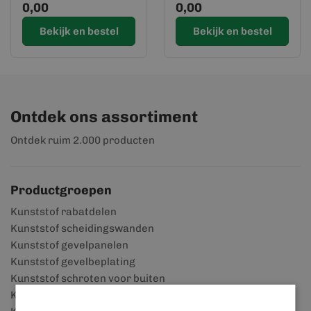
0,00
0,00
Bekijk en bestel
Bekijk en bestel
Ontdek ons assortiment
Ontdek ruim 2.000 producten
Productgroepen
Kunststof rabatdelen
Kunststof scheidingswanden
Kunststof gevelpanelen
Kunststof gevelbeplating
Kunststof schroten voor buiten
Kunststof muurbekleding