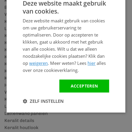
Kunststof golfplaten
Deze website maakt gebruik
Badkamer panelen
van cookies.
Wandpanelen marmerlook
Deze website maakt gebruik van cookies
Kunststof wandpanelen badkamer
om uw gebruikerservaring te
Lattenwand woonkamer
optimaliseren. Door op accepteren te
Kunststof gevelbekleding
klikken, gaat u akkoord met het gebruik
Kunststof kozijnen
van alle cookies. Wilt u dat we alleen
Kunststof boeidelen
noodzakelijke cookies plaatsen? Klik dan
Kunststof dakpanplaten
op
weigeren
. Meer weten? Lees
hier
alles
Kunststof vensterbanken
over onze cookieverklaring.
Kunststof plafonds
Kunststof plafond voor badkamer
Houtlook wandpanelen
ACCEPTEREN
Wandbekleding badkamer
Kunststof plinten
ZELF INSTELLEN
Lattenwand accessoires
Lattenwand panelen
Keralit details
Keralit houtlook