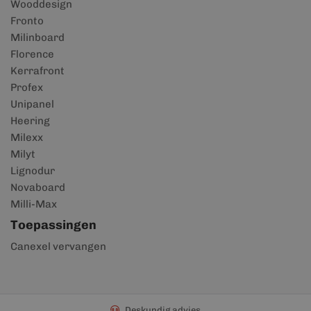
Wooddesign
Fronto
Milinboard
Florence
Kerrafront
Profex
Unipanel
Heering
Milexx
Milyt
Lignodur
Novaboard
Milli-Max
Toepassingen
Canexel vervangen
Deskundig advies