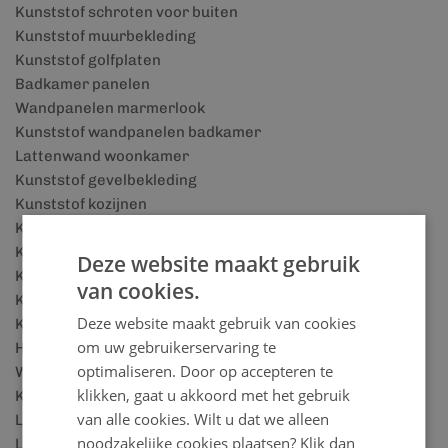
Kunststof schroten voor buiten
Kunststof muurbekleding
Kunststof golfplaten
Badkamer panelen
Wandpanelen marmerlook
Kunststof wandpanelen badkamer
Lattenwand woonkamer
Kunststof gevelbekleding
Kunststof kozijnen
Kunststof boeidelen
Kunststof dakpanplaten
Deze website maakt gebruik
Kunststof vensterbanken
van cookies.
Kunststof plafonds
Deze website maakt gebruik van cookies
Kunststof plafond voor badkamer
om uw gebruikerservaring te
Houtlook wandpanelen
optimaliseren. Door op accepteren te
Wandbekleding badkamer
klikken, gaat u akkoord met het gebruik
Kunststof plinten
van alle cookies. Wilt u dat we alleen
Lattenwand accessoires
noodzakelijke cookies plaatsen? Klik dan
Lattenwand panelen