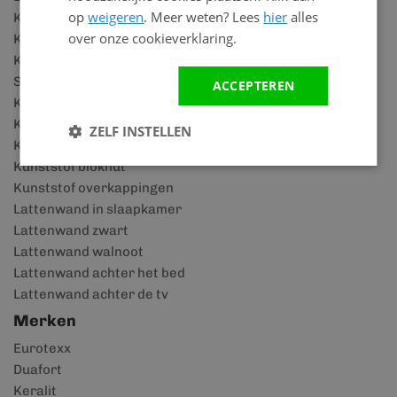
op
weigeren
. Meer weten? Lees
hier
alles
Keralit details
over onze cookieverklaring.
Keralit houtlook
Keralit rabatdelen
SPC vloeren
ACCEPTEREN
Keralit dakrandpaneel
Keralit dakkapel
ZELF INSTELLEN
Kunststof schuurtje
Kunststof blokhut
Kunststof overkappingen
Lattenwand in slaapkamer
Lattenwand zwart
Lattenwand walnoot
Lattenwand achter het bed
Lattenwand achter de tv
Merken
Eurotexx
Duafort
Keralit