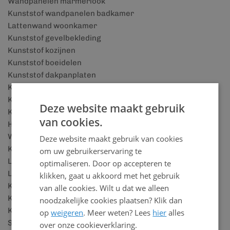
Wandpanelen marmerlook
Kunststof wandpanelen badkamer
Lattenwand woonkamer
Kunststof gevelbekleding
Kunststof kozijnen
Kunststof boeidelen
Kunststof dakpanplaten
Kunststof vensterbanken
Kunststof plafonds
Deze website maakt gebruik
Kunststof plafond voor badkamer
van cookies.
Houtlook wandpanelen
Wandbekleding badkamer
Deze website maakt gebruik van cookies
Kunststof plinten
om uw gebruikerservaring te
Lattenwand accessoires
optimaliseren. Door op accepteren te
Lattenwand panelen
klikken, gaat u akkoord met het gebruik
Keralit details
van alle cookies. Wilt u dat we alleen
Keralit houtlook
noodzakelijke cookies plaatsen? Klik dan
Keralit rabatdelen
op
weigeren
. Meer weten? Lees
hier
alles
SPC vloeren
over onze cookieverklaring.