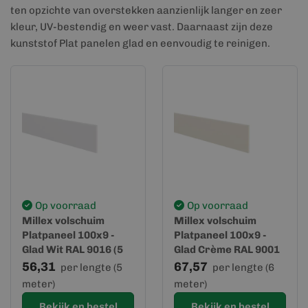
ten opzichte van overstekken aanzienlijk langer en zeer
kleur, UV-bestendig en weer vast. Daarnaast zijn deze
kunststof Plat panelen glad en eenvoudig te reinigen.
Op voorraad
Op voorraad
Millex volschuim
Millex volschuim
Platpaneel 100x9 -
Platpaneel 100x9 -
Glad Wit RAL 9016 (5
Glad Crème RAL 9001
Meter)
(6 Meter)
56,31
67,57
per lengte (5
per lengte (6
meter)
meter)
Bekijk en bestel
Bekijk en bestel