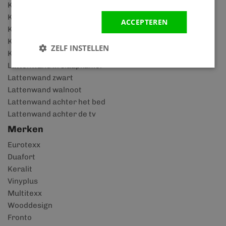
Keralit dakrandpaneel
Keralit dakkapel
ACCEPTEREN
Kunststof schuurtje
Kunststof blokhut
ZELF INSTELLEN
Kunststof overkappingen
Lattenwand in slaapkamer
Lattenwand zwart
Lattenwand walnoot
Lattenwand achter het bed
Lattenwand achter de tv
Merken
Eurotexx
Duafort
Keralit
Vinyplus
Multitexx
Wooddesign
Fronto