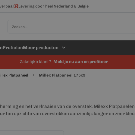
everbaar
Levering door heel Nederland & België
Zoek
en
Profielen
Meer producten
Zakelijke klant?
Meld je nu aan en profiteer
illex Platpaneel
Millex Platpaneel 175x9
cherming en het verfraaien van de overstek. Milexx Platpanelen
ur ten opzichte van overstekken aanzienlijk langer en zeer kleu