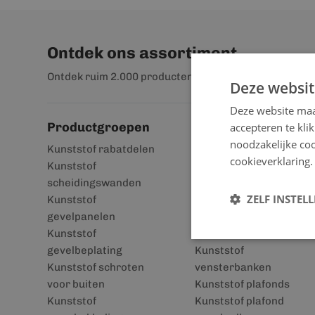
Ontdek ons assortiment
Ontdek ruim 2.000 producten
Deze websit
Deze website maa
Productgroepen
accepteren te kli
noodzakelijke coo
Kunststof rabatdelen
Kunststof
cookieverklaring.
Kunststof
gevelbekleding
scheidingswanden
Kunststof kozijnen
ZELF INSTEL
Kunststof
Kunststof boeidelen
gevelpanelen
Kunststof
Kunststof
dakpanplaten
gevelbeplating
Kunststof
Kunststof schroten
vensterbanken
voor buiten
Kunststof plafonds
Kunststof
Kunststof plafond