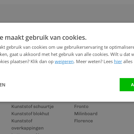
e maakt gebruik van cookies.
kt gebruik van cookies om uw gebruikerservaring te optimaliser
Merken
kken, gaat u akkoord met het gebruik van alle cookies. Wilt u dat 
kies plaatsen? Klik dan op
weigeren
. Meer weten? Lees
hier
alles
Keralit details
Eurotexx
Keralit houtlook
Duafort
Keralit rabatdelen
Keralit
LEN
A
SPC vloeren
Vinyplus
Keralit dakrandpaneel
Multitexx
Keralit dakkapel
Wooddesign
Kunststof schuurtje
Fronto
Kunststof blokhut
Milinboard
Kunststof
Florence
overkappingen