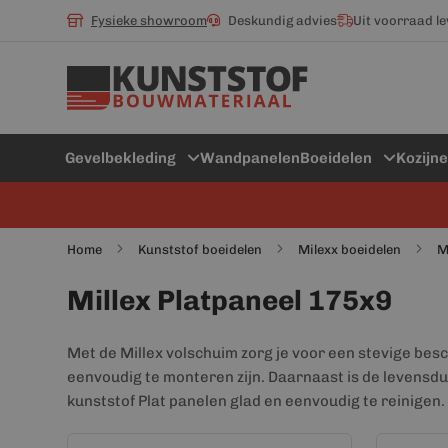
Fysieke showroom
Deskundig advies
Uit voorraad l
Gevelbekleding
Wandpanelen
Boeidelen
Kozijn
Home
Kunststof boeidelen
Milexx boeidelen
M
Millex Platpaneel 175x9
Met de Millex volschuim zorg je voor een stevige bes
eenvoudig te monteren zijn. Daarnaast is de levensdu
kunststof Plat panelen glad en eenvoudig te reinigen.