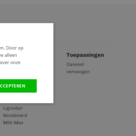
en. Door op
Toepassingen
we alleen
 over onze
Kerrafront
Canexel
Profex
vervangen
Unipanel
CCEPTEREN
Heering
Milexx
Milyt
Lignodur
Novaboard
Milli-Max