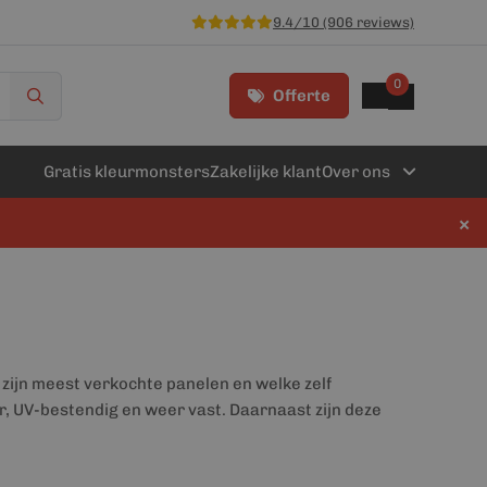
9.4/10 (906 reviews)
0
Offerte
Gratis kleurmonsters
Zakelijke klant
Over ons
×
 zijn meest verkochte panelen en welke zelf
r, UV-bestendig en weer vast. Daarnaast zijn deze