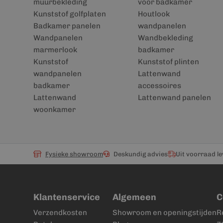
muurbekleding
voor badkamer
Kunststof golfplaten
Houtlook
Badkamer panelen
wandpanelen
Wandpanelen
Wandbekleding
marmerlook
badkamer
Kunststof
Kunststof plinten
wandpanelen
Lattenwand
badkamer
accessoires
Lattenwand
Lattenwand panelen
woonkamer
Fysieke showroom
Deskundig advies
Uit voorraad l
Klantenservice
Algemeen
C
Verzendkosten
Showroom en openingstijden
R