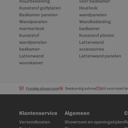
muurbekleding
voor badkamer
Kunststof golfplaten
Houtlook
Badkamer panelen
wandpanelen
Wandpanelen
Wandbekleding
marmerlook
badkamer
Kunststof
Kunststof plinten
wandpanelen
Lattenwand
badkamer
accessoires
Lattenwand
Lattenwand panelen
woonkamer
Fysieke showroom
Deskundig advies
Uit voorraad l
Klantenservice
Algemeen
C
Verzendkosten
Showroom en openingstijden
R