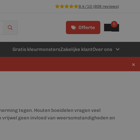
9.4/10 (906 reviews)
0
Offerte
Gratis kleurmonsters
Zakelijke klant
Over ons
×
cherming tegen. Houten boeidelen vragen veel
an vrijwel geen invloed van weersomstandigheden en