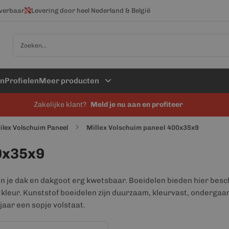
everbaar
Levering door heel Nederland & België
Zoek
en
Profielen
Meer producten
Zakelijke klant?
Meld je nu aan en profiteer
ilex Volschuim Paneel
Millex Volschuim paneel 400x35x9
0x35x9
n je dak en dakgoot erg kwetsbaar. Boeidelen bieden hier bes
 kleur. Kunststof boeidelen zijn duurzaam, kleurvast, onderga
jaar een sopje volstaat.