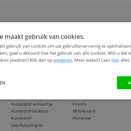
e maakt gebruik van cookies.
kt gebruik van cookies om uw gebruikerservaring te optimaliser
Merken
kken, gaat u akkoord met het gebruik van alle cookies. Wilt u dat 
kies plaatsen? Klik dan op
weigeren
. Meer weten? Lees
hier
alles
Keralit details
Eurotexx
Keralit houtlook
Duafort
Keralit rabatdelen
Keralit
LEN
A
SPC vloeren
Vinyplus
Keralit dakrandpaneel
Multitexx
Keralit dakkapel
Wooddesign
Kunststof schuurtje
Fronto
Kunststof blokhut
Milinboard
Kunststof
Florence
overkappingen