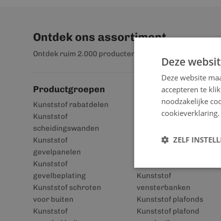
Ontdek ons assortiment
Ontdek ruim 2.000 producten
Deze websit
Deze website maa
Productgroepen
accepteren te kli
noodzakelijke coo
Kunststof rabatdelen
Kunststof
cookieverklaring.
Kunststof
gevelbekleding
scheidingswanden
Kunststof kozijnen
ZELF INSTEL
Kunststof
Kunststof boeidelen
gevelpanelen
Kunststof
Kunststof
dakpanplaten
gevelbeplating
Kunststof
Kunststof schroten
vensterbanken
voor buiten
Kunststof plafonds
Kunststof
Kunststof plafond