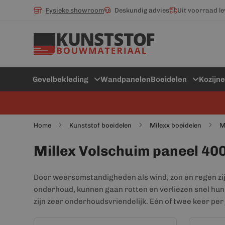
Fysieke showroom
Deskundig advies
Uit voorraad l
Gevelbekleding
Wandpanelen
Boeidelen
Kozijn
Home
Kunststof boeidelen
Milexx boeidelen
M
Millex Volschuim paneel 40
Door weersomstandigheden als wind, zon en regen zij
onderhoud, kunnen gaan rotten en verliezen snel hun
zijn zeer onderhoudsvriendelijk. Eén of twee keer per 