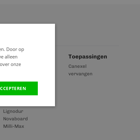
en. Door op
Toepassingen
we alleen
 over onze
Kerrafront
Canexel
Profex
vervangen
Unipanel
CCEPTEREN
Heering
Milexx
Milyt
Lignodur
Novaboard
Milli-Max