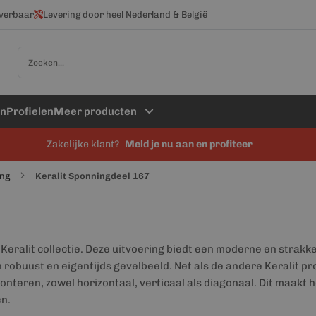
everbaar
Levering door heel Nederland & België
Zoek
en
Profielen
Meer producten
Zakelijke klant?
Meld je nu aan en profiteer
ing
Keralit Sponningdeel 167
 Keralit collectie. Deze uitvoering biedt een moderne en strakke
robuust en eigentijds gevelbeeld. Net als de andere Keralit pr
eren, zowel horizontaal, verticaal als diagonaal. Dit maakt h
en.