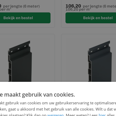
0
106,20
per lengte (6 meter)
per lengte (6 mete
per m²
106,20 per m²
Bekijk en bestel
Bekijk en bestel
e maakt gebruik van cookies.
kt gebruik van cookies om uw gebruikerservaring te optimaliser
kken, gaat u akkoord met het gebruik van alle cookies. Wilt u dat 
oorraad
Op voorraad
kies plaatsen? Klik dan op
 Sponningdeel 167 -
weigeren
. Meer weten? Lees
Keralit Sponningdeel 167 -
hier
alles