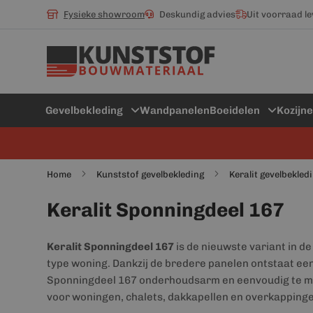
Fysieke showroom
Deskundig advies
Uit voorraad l
Gevelbekleding
Wandpanelen
Boeidelen
Kozijn
Home
Kunststof gevelbekleding
Keralit gevelbekled
Keralit Sponningdeel 167
Keralit Sponningdeel 167
is de nieuwste variant in de
type woning. Dankzij de bredere panelen ontstaat een 
Sponningdeel 167 onderhoudsarm en eenvoudig te mont
voor woningen, chalets, dakkapellen en overkapping