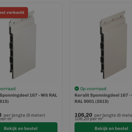
st verkocht
oorraad
Op voorraad
 Sponningdeel 167 - Wit RAL
Keralit Sponningdeel 167 
815)
RAL 9001 (2815)
0
106,20
per lengte (6 meter)
per lengte (6 mete
per m²
106,20 per m²
Bekijk en bestel
Bekijk en bestel