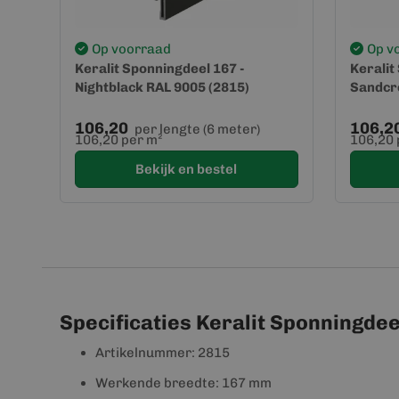
Op voorraad
Op v
Keralit Sponningdeel 167 -
Keralit
Nightblack RAL 9005 (2815)
Sandcr
106,20
106,2
per lengte (6 meter)
106,20 per m²
106,20 
Bekijk en bestel
Specificaties Keralit Sponningdee
Artikelnummer: 2815
Werkende breedte: 167 mm