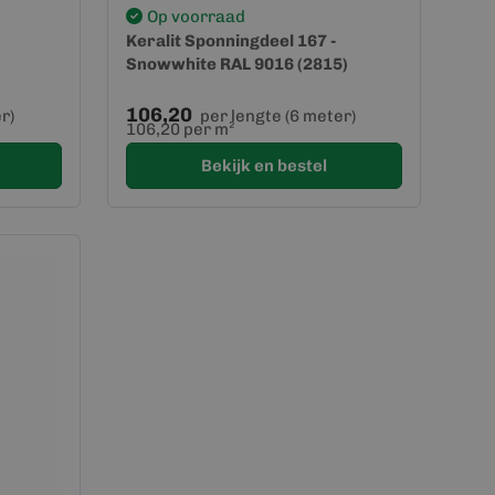
Op voorraad
Keralit Sponningdeel 167 -
Snowwhite RAL 9016 (2815)
106,20
r)
per lengte (6 meter)
106,20 per m²
Bekijk en bestel