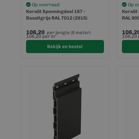
Op voorraad
Op v
Keralit Sponningdeel 167 -
Keralit
Basaltgrijs RAL 7012 (2815)
RAL 900
106,20
106,2
per lengte (6 meter)
106,20 per m²
106,20 
Bekijk en bestel