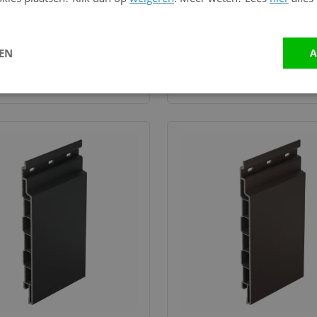
ntengroen (2815)
Monumentenblauw RAL 50
(2815)
0
106,20
per lengte (6 meter)
per lengte (6 mete
LEN
A
per m²
106,20 per m²
Bekijk en bestel
Bekijk en bestel