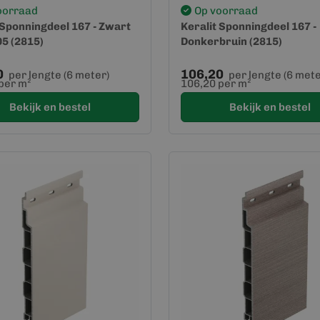
oorraad
Op voorraad
 Sponningdeel 167 - Zwart
Keralit Sponningdeel 167 -
5 (2815)
Donkerbruin (2815)
0
106,20
per lengte (6 meter)
per lengte (6 mete
per m²
106,20 per m²
Bekijk en bestel
Bekijk en bestel