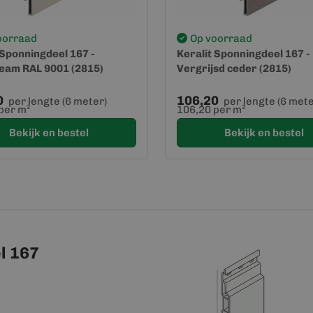
oorraad
Op voorraad
 Sponningdeel 167 -
Keralit Sponningdeel 167 -
eam RAL 9001 (2815)
Vergrijsd ceder (2815)
0
106,20
per lengte (6 meter)
per lengte (6 mete
per m²
106,20 per m²
Bekijk en bestel
Bekijk en bestel
l 167