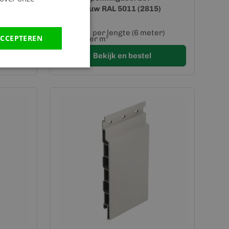
04
Staalblauw RAL 5011 (2815)
106,20
r)
per lengte (6 meter)
CCEPTEREN
106,20 per m²
Bekijk en bestel