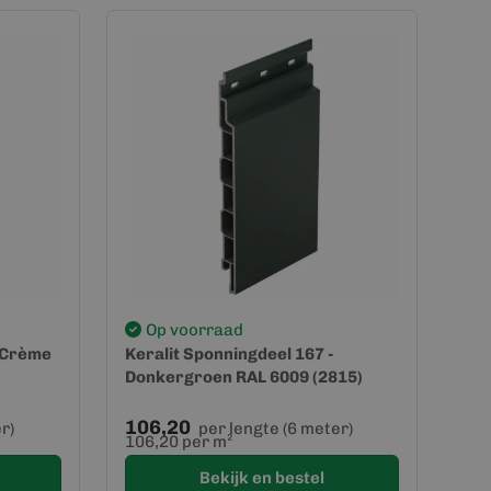
Op voorraad
- Crème
Keralit Sponningdeel 167 -
Donkergroen RAL 6009 (2815)
106,20
r)
per lengte (6 meter)
106,20 per m²
Bekijk en bestel