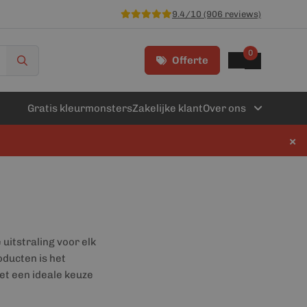
9.4/10 (906 reviews)
0
Offerte
Gratis kleurmonsters
Zakelijke klant
Over ons
×
 uitstraling voor elk
oducten is het
et een ideale keuze