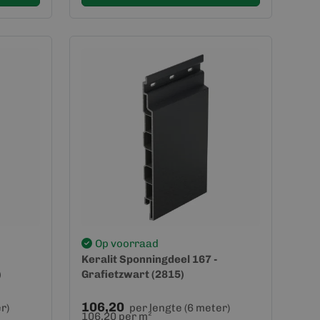
Op voorraad
Keralit Sponningdeel 167 -
)
Grafietzwart (2815)
106,20
r)
per lengte (6 meter)
106,20 per m²