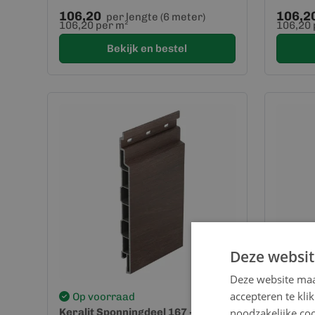
106,20
106,2
per lengte (6 meter)
106,20 per m²
106,20 
Bekijk en bestel
Deze websit
Deze website maa
accepteren te kli
Op voorraad
Op v
Keralit Sponningdeel 167 - Bruin
noodzakelijke coo
Keralit