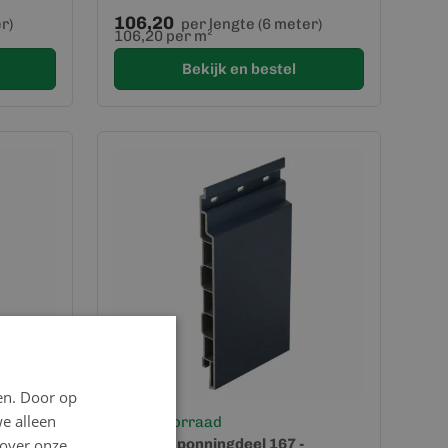
106,20
r)
per lengte (6 meter)
106,20 per m²
Bekijk en bestel
en. Door op
we alleen
Op voorraad
 over onze
Keralit Sponningdeel 167 -