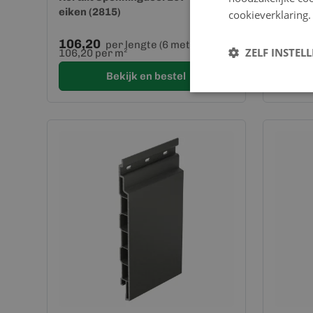
eiken (2815)
Monume
cookieverklaring.
106,20
106,2
per lengte (6 meter)
ZELF INSTEL
106,20 per m²
106,20 
Bekijk en bestel