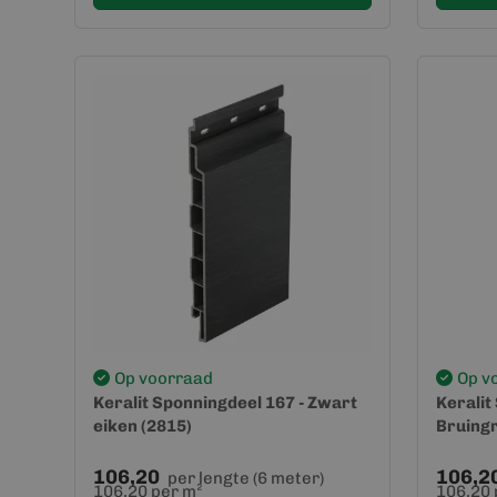
Op voorraad
Op v
Keralit Sponningdeel 167 - Zwart
Keralit
eiken (2815)
Bruingr
106,20
106,2
per lengte (6 meter)
106,20 per m²
106,20 