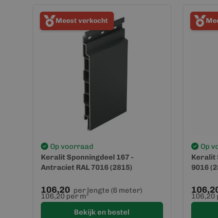
Meest verkocht
Mee
Op voorraad
Op v
Keralit Sponningdeel 167 -
Keralit
Antraciet RAL 7016 (2815)
9016 (2
106,20
106,2
per lengte (6 meter)
106,20 per m²
106,20 
Bekijk en bestel