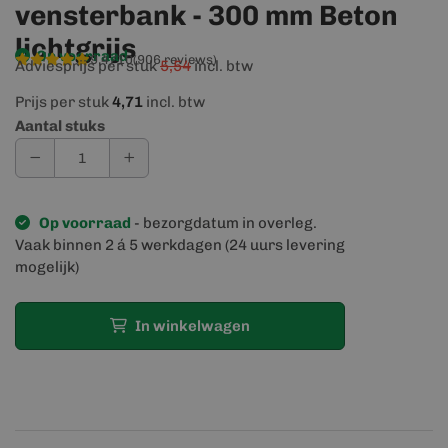
vensterbank - 300 mm Beton
lichtgrijs
Op voorraad
9,4/10
(906 reviews)
Adviesprijs per stuk
5,54
incl. btw
Prijs per stuk
4,71
incl. btw
Aantal stuks
Op voorraad
- bezorgdatum in overleg.
Vaak binnen 2 á 5 werkdagen (24 uurs levering
mogelijk)
In winkelwagen