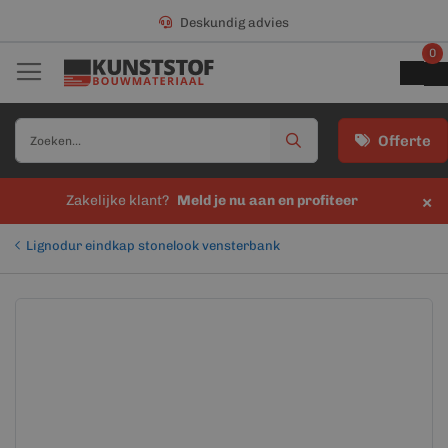
Deskundig advies
0
Offerte
×
Zakelijke klant?
Meld je nu aan en profiteer
Lignodur eindkap stonelook vensterbank
Ga
Ga
naar
naar
het
het
einde
begin
van
van
de
de