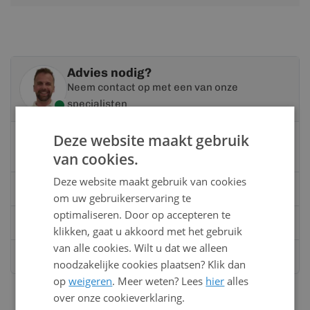
informatie
Advies nodig?
Neem contact op met een van onze
specialisten
Deze website maakt gebruik
Vandaag bereikbaar
van 08:00 tot 17:00 uur
van cookies.
Deze website maakt gebruik van cookies
Bel:
0528 - 355190
om uw gebruikerservaring te
optimaliseren. Door op accepteren te
Mail
info@kunststofbouwmateriaal.nl
klikken, gaat u akkoord met het gebruik
van alle cookies. Wilt u dat we alleen
Stuur ons een bericht op
Whatsapp
noodzakelijke cookies plaatsen? Klik dan
op
weigeren
. Meer weten? Lees
hier
alles
over onze cookieverklaring.