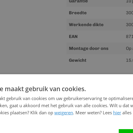
Garantie
10 
Breedte
30
Werkende dikte
30
EAN
87
Montage door ons
Op 
Gewicht
15.
Downloads
e maakt gebruik van cookies.
Meer
Handleiding
kt gebruik van cookies om uw gebruikerservaring te optimaliser
informatie
kken, gaat u akkoord met het gebruik van alle cookies. Wilt u dat 
kies plaatsen? Klik dan op
weigeren
. Meer weten? Lees
hier
alles
Advies nodig?