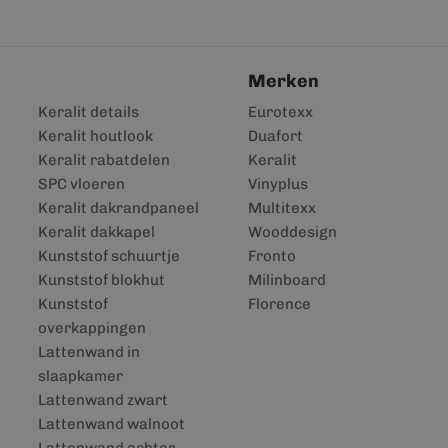
Merken
Keralit details
Eurotexx
Keralit houtlook
Duafort
Keralit rabatdelen
Keralit
SPC vloeren
Vinyplus
Keralit dakrandpaneel
Multitexx
Keralit dakkapel
Wooddesign
Kunststof schuurtje
Fronto
Kunststof blokhut
Milinboard
Kunststof
Florence
overkappingen
Lattenwand in
slaapkamer
Lattenwand zwart
Lattenwand walnoot