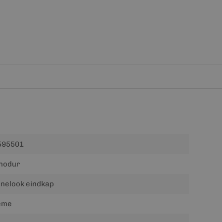
595501
nodur
nelook eindkap
ème