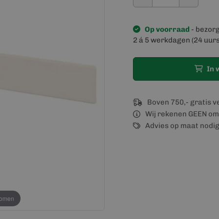
Op voorraad
- bezor
2 á 5 werkdagen (24 uurs
In 
Boven 750,- gratis 
Wij rekenen GEEN om
Advies op maat nodi
oomen