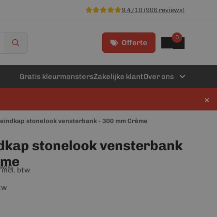
9.4/10 (906 reviews)
0
Offerte
Gratis kleurmonsters
Zakelijke klant
Over ons
×
 eindkap stonelook vensterbank - 300 mm Crème
dkap stonelook vensterbank
ème
iews)
incl. btw
btw