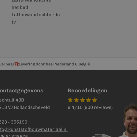
Lattenwand achter
het bed
Lattenwand achter de
tv
everbaar
Levering door heel Nederland & België
ontactgegevens
Beoordelingen
echtuit 43B
913 VJ Hollandscheveld
9.4/10 (906 reviews)
528 - 355190
nfo@kunststofbouwmateriaal.nl
VK 81328575