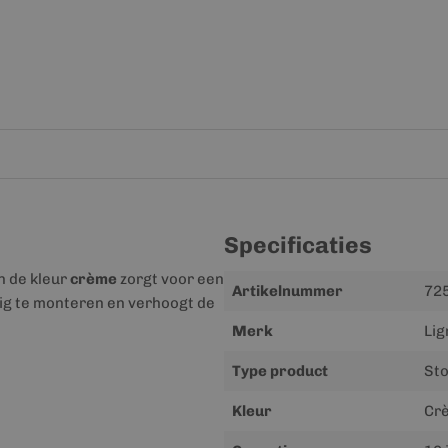
Specificaties
n de kleur
crème
zorgt voor een
Meer
Artikelnummer
72
dig te monteren en verhoogt de
informatie
Merk
Lig
Type product
Sto
Kleur
Cr