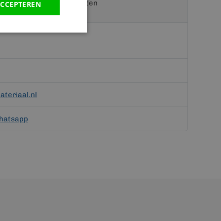
t een van onze specialisten
CCEPTEREN
teriaal.nl
hatsapp