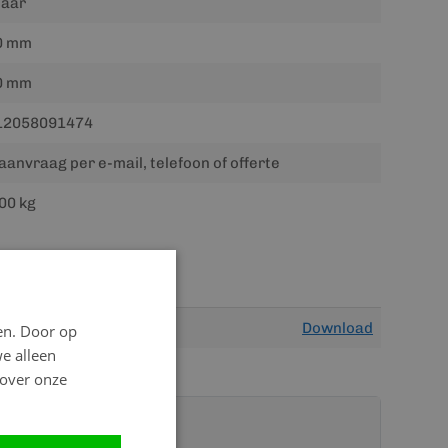
jaar
0 mm
0 mm
12058091474
aanvraag per e-mail, telefoon of offerte
00 kg
Download
en. Door op
we alleen
 over onze