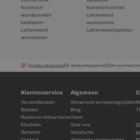
marmerlook
badkamer
Kunststof
Kunststof plinten
wandpanelen
Lattenwand
badkamer
accessoires
Lattenwand
Lattenwand panelen
woonkamer
Fysieke showroom
Deskundig advies
Uit voorraad l
Klantenservice
Algemeen
C
Verzendkosten
Showroom en openingstijden
R
Betalen
Blog
7
Ruilen en retourneren
Team
Klachten
Over ons
0
Garantie
Vacatures
i
Contact
Algemene voorwaarden
K