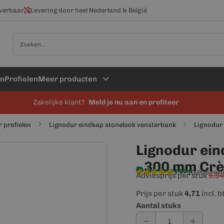
everbaar
Levering door heel Nederland & België
Zoek
en
Profielen
Meer producten
Zakelijke klant?
Meld je nu aan en profiteer
 profielen
Lignodur eindkap stonelook vensterbank
Lignodur
Lignodur ein
- 300 mm Cr
Op voorraad
9,4/10
(906 rev
Adviesprijs per stuk
5,54
Prijs per stuk
4,71
incl. 
Aantal stuks