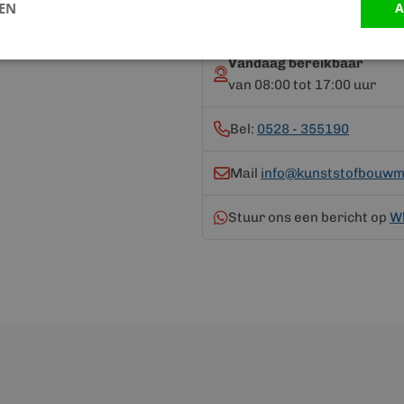
Neem contact op me
LEN
A
Vandaag bereikbaar
van 08:00 tot 17:00 uur
Bel:
0528 - 355190
Mail
info@kunststofbouwma
Stuur ons een bericht op
W