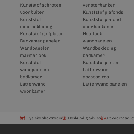
Kunststof schroten
vensterbanken
voor buiten
Kunststof plafonds
Kunststof
Kunststof plafond
muurbekleding
voor badkamer
Kunststof golfplaten
Houtlook
Badkamer panelen
wandpanelen
Wandpanelen
Wandbekleding
marmerlook
badkamer
Kunststof
Kunststof plinten
wandpanelen
Lattenwand
badkamer
accessoires
Lattenwand
Lattenwand panelen
woonkamer
Fysieke showroom
Deskundig advies
Uit voorraad l