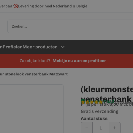
everbaar
Levering door heel Nederland & België
Zoek
en
Profielen
Meer producten
Zakelijke klant?
Meld je nu aan en profiteer
dur stonelook vensterbank Matzwart
(kleurmonste
vensterbank
Op voorraad
9,4/10
(905 rev
Prijs per stuk
incl. 
0,00
Gratis verzending
Aantal stuks