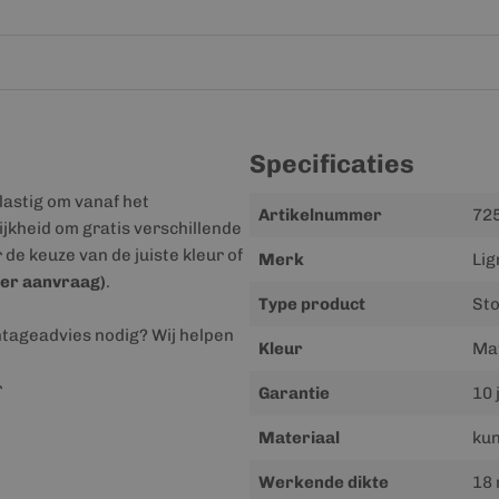
Specificaties
lastig om vanaf het
Meer
Artikelnummer
725
jkheid om gratis verschillende
informatie
r de keuze van de juiste kleur of
Merk
Lig
er aanvraag)
.
Type product
St
ntageadvies nodig? Wij helpen
Kleur
Mat
r
Garantie
10 
Materiaal
kun
Werkende dikte
18