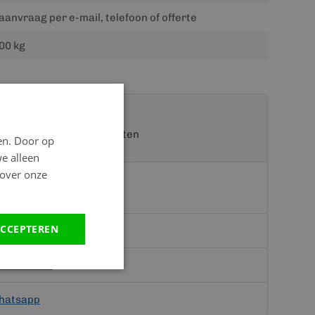
aanvraag per e-mail, telefoon of offerte
00 kg
t een van onze specialisten
en. Door op
we alleen
 over onze
CCEPTEREN
teriaal.nl
hatsapp