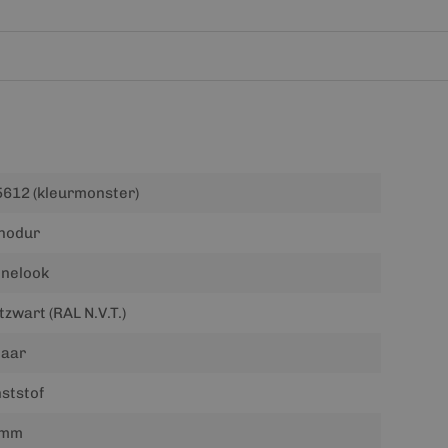
612 (kleurmonster)
nodur
onelook
zwart (RAL N.V.T.)
jaar
ststof
 mm