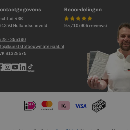
ontactgegevens
Beoordelingen
echtuit 43B
913 VJ Hollandscheveld
9.4/10 (905 reviews)
528 - 355190
nfo@kunststofbouwmateriaal.nl
VK 81328575