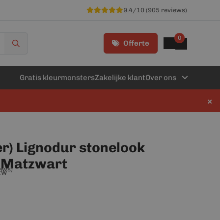
9.4/10 (905 reviews)
0
Offerte
Gratis kleurmonsters
Zakelijke klant
Over ons
×
r) Lignodur stonelook
 Matzwart
iews)
btw