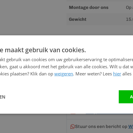
Montage door ons
Op 
Gewicht
15.
e maakt gebruik van cookies.
Advies nodig?
Neem contact op me
kt gebruik van cookies om uw gebruikerservaring te optimaliser
kken, gaat u akkoord met het gebruik van alle cookies. Wilt u dat 
kies plaatsen? Klik dan op
weigeren
. Meer weten? Lees
hier
alles
Vandaag bereikbaar
van 08:00 tot 17:00 uur
LEN
A
Bel:
0528 - 355190
Mail
info@kunststofbouwma
Stuur ons een bericht op
W