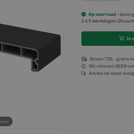
Op voorraad
- bezor
2 á 5 werkdagen (24 uurs
In 
Boven 750,- gratis 
Wij rekenen GEEN om
Advies op maat nodi
oomen