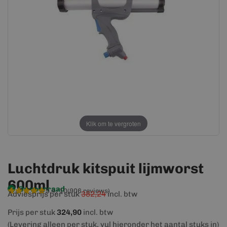
afbeeldingen-
afbeeldingen-
gallerij
gallerij
Klik om te vergroten
Luchtdruk kitspuit lijmworst
600ml
Op voorraad
9,4/10
(906 reviews)
Adviesprijs per stuk
382,24
incl. btw
Prijs per stuk
324,90
incl. btw
(Levering alleen per stuk, vul hieronder het aantal stuks in)