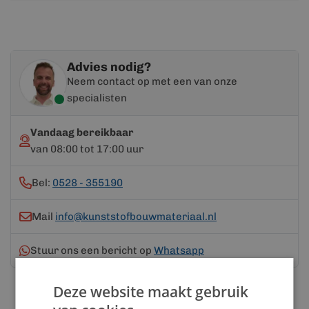
Advies nodig?
Neem contact op met een van onze
specialisten
Vandaag bereikbaar
van 08:00 tot 17:00 uur
Bel:
0528 - 355190
Mail
info@kunststofbouwmateriaal.nl
Stuur ons een bericht op
Whatsapp
Deze website maakt gebruik