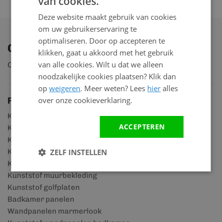
van cookies.
Deze website maakt gebruik van cookies
om uw gebruikerservaring te
optimaliseren. Door op accepteren te
Ontdek ons assortiment
klikken, gaat u akkoord met het gebruik
van alle cookies. Wilt u dat we alleen
Ontdek ruim 2.000 producten
noodzakelijke cookies plaatsen? Klik dan
op
weigeren
. Meer weten? Lees
hier
alles
Productgroepen
over onze cookieverklaring.
Kunststof rabatdelen
ACCEPTEREN
Kunststof scheidingswanden
Kunststof gevelpanelen
Kunststof gevelbeplating
ZELF INSTELLEN
Kunststof schroten voor buiten
Kunststof muurbekleding
Kunststof golfplaten
Badkamer panelen
Wandpanelen marmerlook