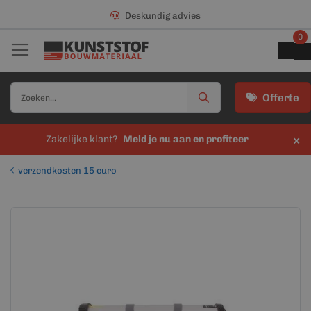
Deskundig advies
0
Offerte
×
Zakelijke klant?
Meld je nu aan en profiteer
verzendkosten 15 euro
Ga
Ga
naar
naar
het
het
einde
begin
van
van
de
de