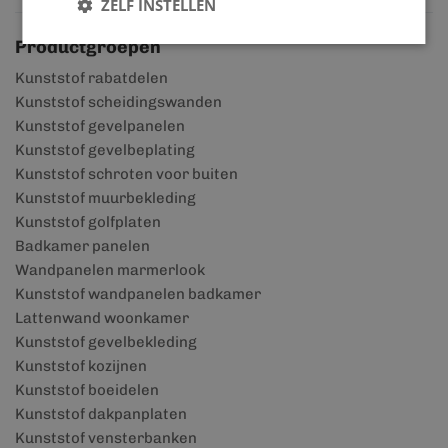
ZELF INSTELLEN
Productgroepen
Kunststof rabatdelen
Kunststof scheidingswanden
Kunststof gevelpanelen
Kunststof gevelbeplating
Kunststof schroten voor buiten
Kunststof muurbekleding
Kunststof golfplaten
Badkamer panelen
Wandpanelen marmerlook
Kunststof wandpanelen badkamer
Lattenwand woonkamer
Kunststof gevelbekleding
Kunststof kozijnen
Kunststof boeidelen
Kunststof dakpanplaten
Kunststof vensterbanken