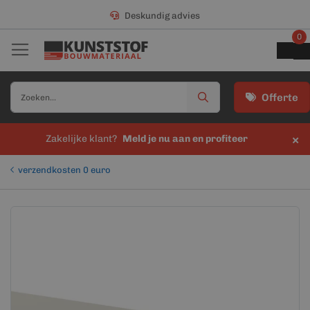
Deskundig advies
0
Offerte
×
Zakelijke klant?
Meld je nu aan en profiteer
verzendkosten 0 euro
Ga
Ga
naar
naar
het
het
einde
begin
van
van
de
de