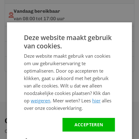
Vandaag bereikbaar
van 08:00 tot 17:00 uur
Bel:
0528 - 355190
Deze website maakt gebruik
van cookies.
Mail
info@kunststofbouwmateriaal.nl
Deze website maakt gebruik van cookies
om uw gebruikerservaring te
Stuur ons een bericht op
Whatsapp
optimaliseren. Door op accepteren te
klikken, gaat u akkoord met het gebruik
van alle cookies. Wilt u dat we alleen
noodzakelijke cookies plaatsen? Klik dan
op
weigeren
. Meer weten? Lees
hier
alles
over onze cookieverklaring.
Ontdek ons assortiment
ACCEPTEREN
Ontdek ruim 2.000 producten