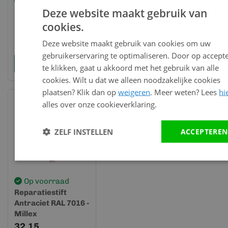
Op voorraad
Op voorraad
Op
Deze website maakt gebruik van
Buitenhoek 300mm -
Torx rvs schroef 4.8
Milyt
Millex Antraciet RAL
x 38 mm 100 st.
lijmk
cookies.
7016
Antraciet RAL 7016
(wit)
Deze website maakt gebruik van cookies om uw
17,05
44,59
16,0
gebruikerservaring te optimaliseren. Door op accept
Bekijk en bestel
Bekijk en bestel
Bek
te klikken, gaat u akkoord met het gebruik van alle
cookies. Wilt u dat we alleen noodzakelijke cookies
plaatsen? Klik dan op
weigeren
. Meer weten? Lees
hi
alles over onze cookieverklaring.
ZELF INSTELLEN
ACCEPTEREN
Op voorraad
Reparatiestift
Antraciet RAL 7016 -
Millex
32,15