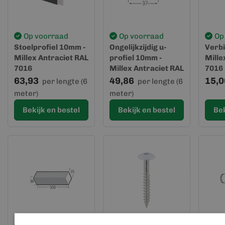
Op voorraad
Op voorraad
Op
Stoelprofiel 10mm -
Ongelijkzijdig u-
Verbi
Millex Antraciet RAL
profiel 10mm -
Mille
7016
Millex Antraciet RAL
7016
7016
63,93
49,86
15,0
per lengte (6
per lengte (6
meter)
meter)
Bekijk en bestel
Bekijk en bestel
Bek