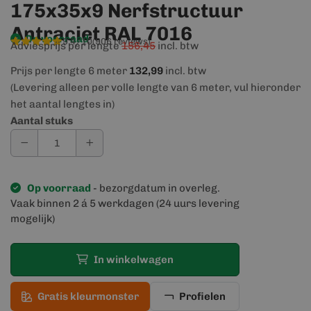
175x35x9 Nerfstructuur
Antraciet RAL 7016
Op voorraad
9,4/10
(906 reviews)
Adviesprijs per lengte
156,45
incl. btw
Prijs per lengte 6 meter
132,99
incl. btw
(Levering alleen per volle lengte van 6 meter, vul hieronder
het aantal lengtes in)
Aantal stuks
Op voorraad
- bezorgdatum in overleg.
Vaak binnen 2 á 5 werkdagen (24 uurs levering
mogelijk)
In winkelwagen
Gratis kleurmonster
Profielen