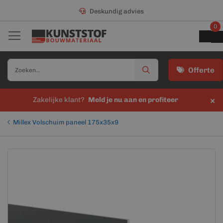
Deskundig advies
0
Offerte
×
Zakelijke klant?
Meld je nu aan en profiteer
Millex Volschuim paneel 175x35x9
Ga
Ga
naar
naar
het
het
einde
begin
van
van
de
de