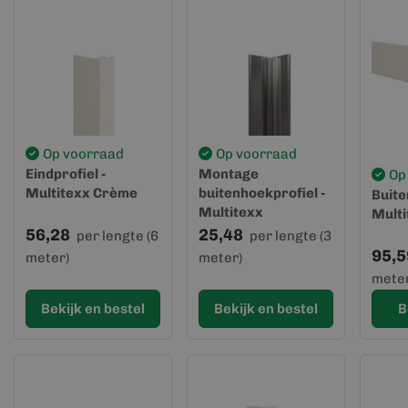
Op voorraad
Op voorraad
Eindprofiel -
Montage
Op
Multitexx Crème
buitenhoekprofiel -
Buite
Multitexx
Mult
56,28
25,48
per lengte (6
per lengte (3
95,5
meter)
meter)
meter
Bekijk en bestel
Bekijk en bestel
B