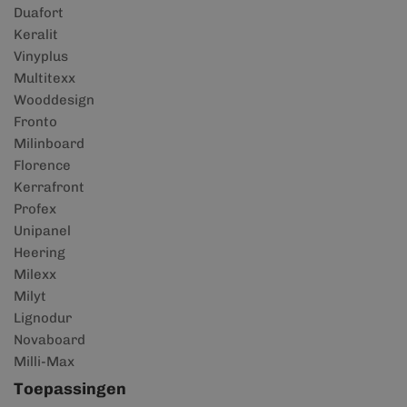
Duafort
Keralit
Vinyplus
Multitexx
Wooddesign
Fronto
Milinboard
Florence
Kerrafront
Profex
Unipanel
Heering
Milexx
Milyt
Lignodur
Novaboard
Milli-Max
Toepassingen