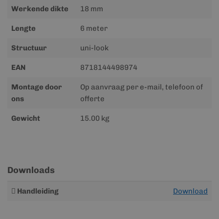
Werkende dikte
18 mm
Lengte
6 meter
Structuur
uni-look
EAN
8718144498974
Montage door
Op aanvraag per e-mail, telefoon of
ons
offerte
Gewicht
15.00 kg
Downloads
Meer
Handleiding
Download
informatie