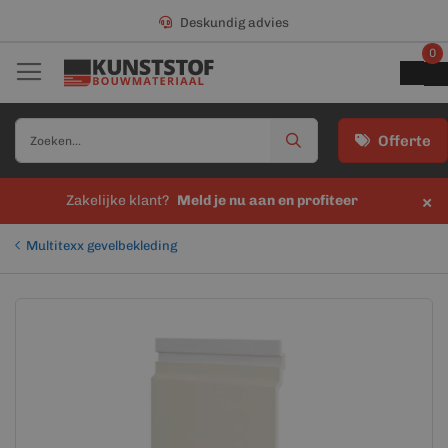
Deskundig advies
0
Offerte
×
Zakelijke klant?
Meld je nu aan en profiteer
Multitexx gevelbekleding
Ga
Ga
naar
naar
het
het
einde
begin
van
van
de
de