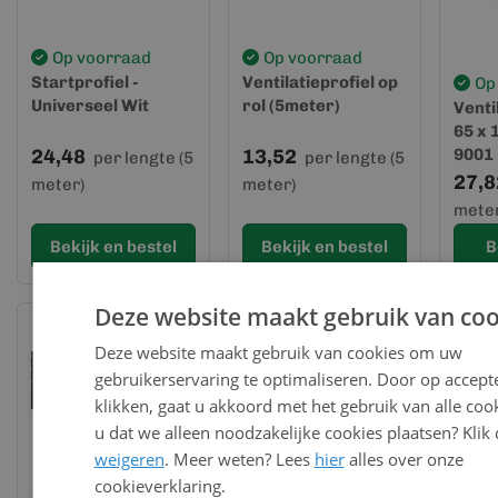
Op voorraad
Op voorraad
Startprofiel -
Ventilatieprofiel op
Op
Universeel Wit
rol (5meter)
Venti
65 x
24,48
13,52
9001
per lengte (5
per lengte (5
27,8
meter)
meter)
meter
Bekijk en bestel
Bekijk en bestel
B
Deze website maakt gebruik van coo
Deze website maakt gebruik van cookies om uw
gebruikerservaring te optimaliseren. Door op accept
klikken, gaat u akkoord met het gebruik van alle cook
u dat we alleen noodzakelijke cookies plaatsen? Klik
weigeren
. Meer weten? Lees
hier
alles over onze
cookieverklaring.