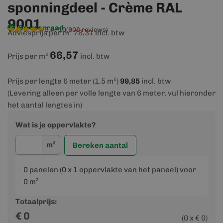
sponningdeel - Crème RAL
9001
Op voorraad
9,4/10
(906 reviews)
Adviesprijs per m²
78,31
incl. btw
66,57
Prijs per m²
incl. btw
Prijs per lengte 6 meter (1.5 m²)
99,85
incl. btw
(Levering alleen per volle lengte van 6 meter, vul hieronder
het aantal lengtes in)
Wat is je oppervlakte?
m²
Bereken aantal
0
panelen (
0
x 1 oppervlakte van het paneel) voor
0
m²
Totaalprijs:
€
0
(
0
x €
0
)