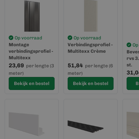
Op voorraad
Op voorraad
Montage
Verbindingsprofiel -
Op
verbindingsprofiel -
Multitexx Crème
Beve
Multitexx
rvs 3
23,69
51,84
st.
per lengte (3
per lengte (6
31,0
meter)
meter)
Bekijk en bestel
Bekijk en bestel
B