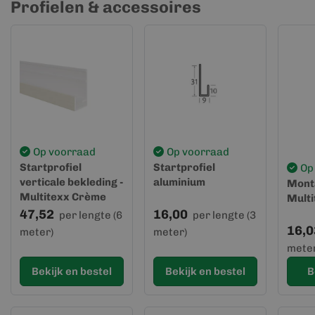
Profielen & accessoires
Op voorraad
Op voorraad
Startprofiel
Startprofiel
Op
verticale bekleding -
aluminium
Monta
Multitexx Crème
Multi
47,52
16,00
per lengte (6
per lengte (3
16,0
meter)
meter)
meter
Bekijk en bestel
Bekijk en bestel
B