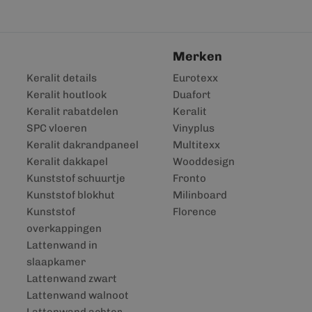
Merken
Keralit details
Eurotexx
Keralit houtlook
Duafort
Keralit rabatdelen
Keralit
SPC vloeren
Vinyplus
Keralit dakrandpaneel
Multitexx
Keralit dakkapel
Wooddesign
Kunststof schuurtje
Fronto
Kunststof blokhut
Milinboard
Kunststof
Florence
overkappingen
Lattenwand in
slaapkamer
Lattenwand zwart
Lattenwand walnoot