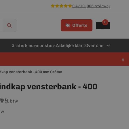
9.4/10 (906 reviews)
0
Offerte
Gratis kleurmonsters
Zakelijke klant
Over ons
×
dkap vensterbank - 400 mm Crème
indkap vensterbank - 400
iews)
incl. btw
btw