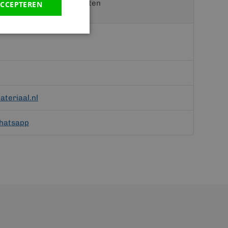
t een van onze specialisten
CCEPTEREN
teriaal.nl
hatsapp