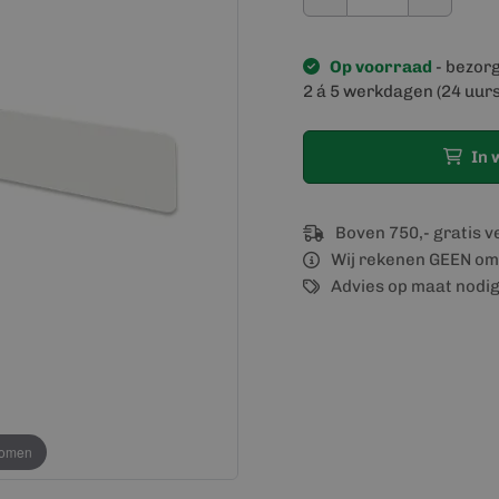
Op voorraad
- bezor
2 á 5 werkdagen (24 uurs
In 
Boven 750,- gratis 
Wij rekenen GEEN om
Advies op maat nodi
oomen