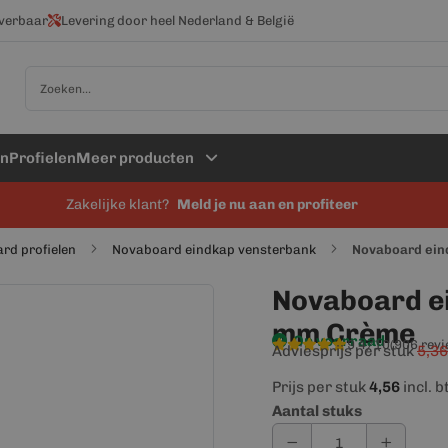
everbaar
Levering door heel Nederland & België
Zoek
en
Profielen
Meer producten
Zakelijke klant?
Meld je nu aan en profiteer
rd profielen
Novaboard eindkap vensterbank
Novaboard ein
Novaboard e
mm Crème
Op voorraad
9,4/10
(906 rev
Adviesprijs per stuk
5,36
Prijs per stuk
4,56
incl. 
Aantal stuks