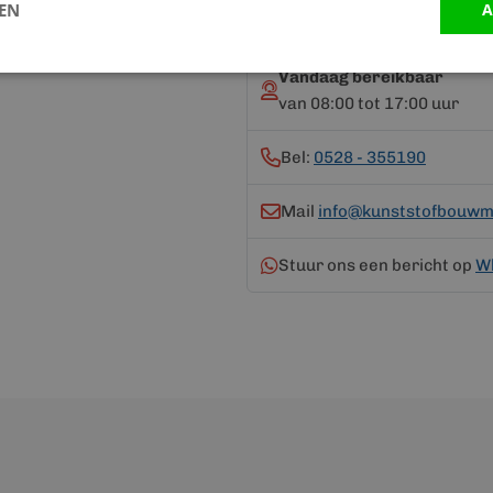
Neem contact op me
LEN
A
Vandaag bereikbaar
van 08:00 tot 17:00 uur
Bel:
0528 - 355190
Mail
info@kunststofbouwma
Stuur ons een bericht op
W