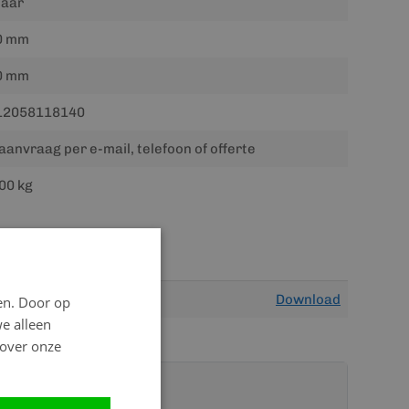
jaar
0 mm
0 mm
12058118140
aanvraag per e-mail, telefoon of offerte
00 kg
Download
en. Door op
we alleen
 over onze