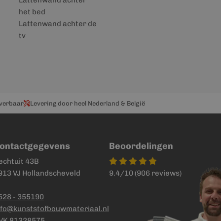
Lattenwand achter
het bed
Lattenwand achter de
tv
everbaar
Levering door heel Nederland & België
ontactgegevens
Beoordelingen
echtuit 43B
913 VJ Hollandscheveld
9.4/10 (906 reviews)
528 - 355190
nfo@kunststofbouwmateriaal.nl
VK 81328575