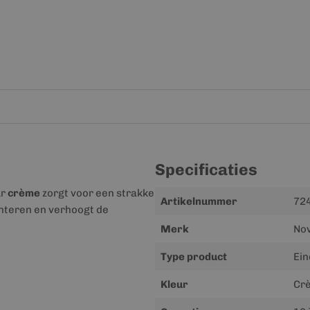
Specificaties
ur
crème
zorgt voor een strakke
Meer
Artikelnummer
72
onteren en verhoogt de
informatie
Merk
No
Type product
Ei
Kleur
Cr