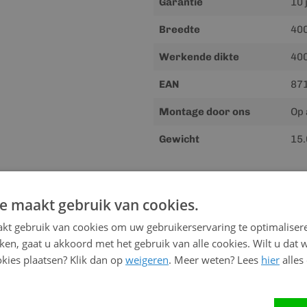
Garantie
10 
Breedte
40
Werkende dikte
40
EAN
87
Montage door ons
Op 
Gewicht
15.
Downloads
e maakt gebruik van cookies.
Meer
Handleiding
kt gebruik van cookies om uw gebruikerservaring te optimaliser
informatie
kken, gaat u akkoord met het gebruik van alle cookies. Wilt u dat 
kies plaatsen? Klik dan op
weigeren
. Meer weten? Lees
hier
alles
Advies nodig?