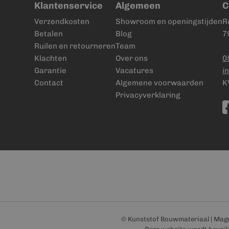
Klantenservice
Algemeen
C
Verzendkosten
Showroom en openingstijden
R
Betalen
Blog
7
Ruilen en retourneren
Team
Klachten
Over ons
0
Garantie
Vacatures
i
Contact
Algemene voorwaarden
K
Privacyverklaring
© Kunststof Bouwmateriaal | Mag