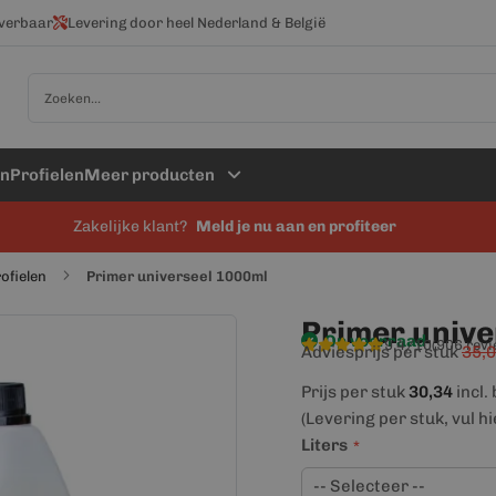
everbaar
Levering door heel Nederland & België
Zoek
en
Profielen
Meer producten
Zakelijke klant?
Meld je nu aan en profiteer
rofielen
Primer universeel 1000ml
Primer unive
Op voorraad
9,4/10
(906 rev
Adviesprijs per stuk
35,
Prijs per stuk
30,34
incl.
(Levering per stuk, vul h
Liters