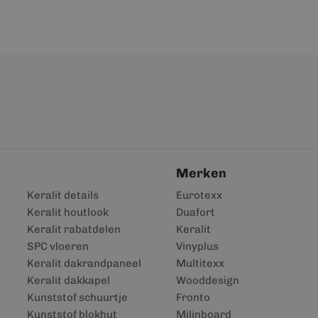
Merken
Keralit details
Eurotexx
Keralit houtlook
Duafort
Keralit rabatdelen
Keralit
SPC vloeren
Vinyplus
Keralit dakrandpaneel
Multitexx
Keralit dakkapel
Wooddesign
Kunststof schuurtje
Fronto
Kunststof blokhut
Milinboard