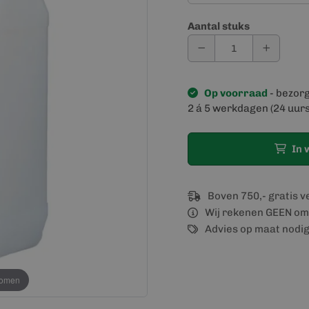
Aantal stuks
Op voorraad
- bezor
2 á 5 werkdagen (24 uurs
In 
Boven 750,- gratis 
Wij rekenen GEEN om
Advies op maat nodi
oomen