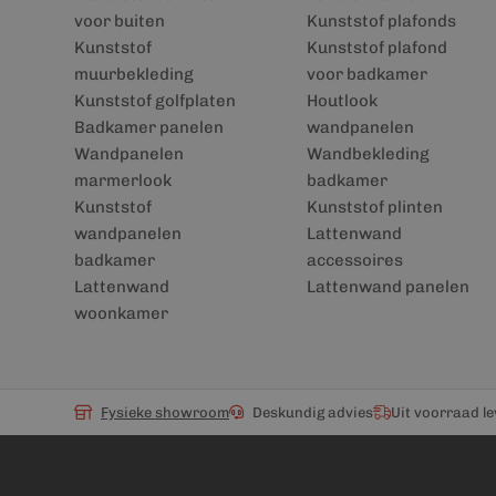
voor buiten
Kunststof plafonds
Kunststof
Kunststof plafond
muurbekleding
voor badkamer
Kunststof golfplaten
Houtlook
Badkamer panelen
wandpanelen
Wandpanelen
Wandbekleding
marmerlook
badkamer
Kunststof
Kunststof plinten
wandpanelen
Lattenwand
badkamer
accessoires
Lattenwand
Lattenwand panelen
woonkamer
Fysieke showroom
Deskundig advies
Uit voorraad l