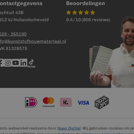
ontactgegevens
Beoordelingen
echtuit 43B
913 VJ Hollandscheveld
9.4/10 (906 reviews)
528 - 355190
nfo@kunststofbouwmateriaal.nl
VK 81328575
ento webwinkel realisatie door
Haan Digital
. Wij gebruiken cookies om j