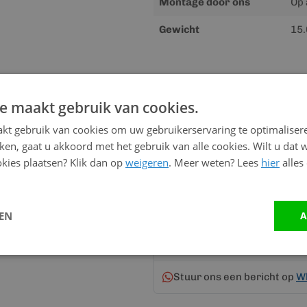
Montage door ons
Op 
Gewicht
15.
Advies nodig?
e maakt gebruik van cookies.
Neem contact op me
kt gebruik van cookies om uw gebruikerservaring te optimaliser
kken, gaat u akkoord met het gebruik van alle cookies. Wilt u dat 
Vandaag bereikbaar
kies plaatsen? Klik dan op
weigeren
. Meer weten? Lees
hier
alles
van 08:00 tot 17:00 uur
Bel:
0528 - 355190
LEN
A
Mail
info@kunststofbouwma
Stuur ons een bericht op
W