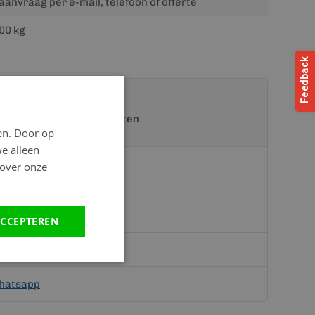
aanvraag per e-mail, telefoon of offerte
00 kg
t een van onze specialisten
en. Door op
we alleen
 over onze
CCEPTEREN
teriaal.nl
hatsapp