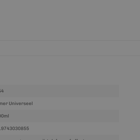
54
mer Universeel
00ml
19743030855