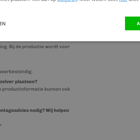
Mail
info@kunststofbouwma
atieprofiel, hoekprofiel,
Stuur ons een bericht op
W
LEN
A
ing. Bij de productie wordt voor
 weerbestendig.
-zelver plaatsen?
de productinformatie kunnen ook
montageadvies nodig? Wij helpen
r