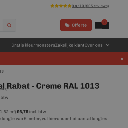
9.4/10 (905 reviews)
0
Offerte
Gratis kleurmonsters
Zakelijke klant
Over ons
×
13
l Rabat - Creme RAL 1013
iews)
. btw
(1.62 m²)
96,79
incl. btw
e lengte van 6 meter, vul hieronder het aantal lengtes