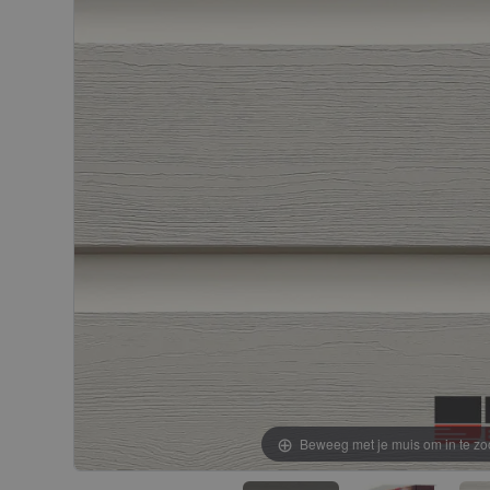
gallerij
gallerij
Beweeg met je muis om in te z