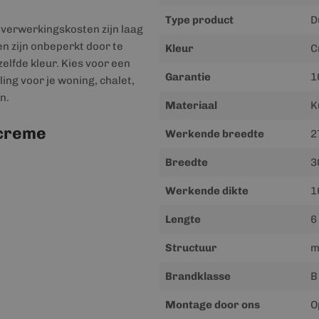
Type product
D
 verwerkingskosten zijn laag
n zijn onbeperkt door te
Kleur
C
lfde kleur. Kies voor een
Garantie
1
ng voor je woning, chalet,
n.
Materiaal
K
 creme
Werkende breedte
2
Breedte
3
Werkende dikte
1
Lengte
6
Structuur
m
Brandklasse
B
Montage door ons
O