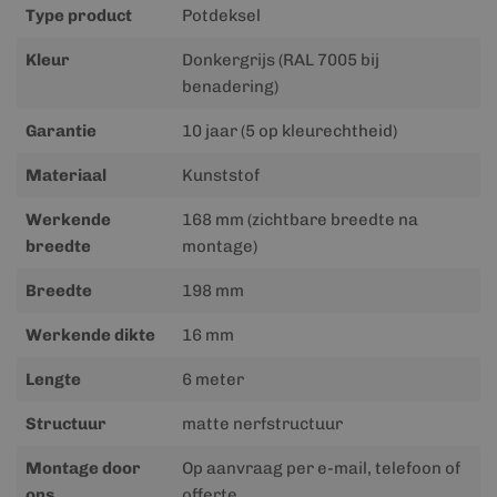
Type product
Potdeksel
Kleur
Donkergrijs (RAL 7005 bij
benadering)
Garantie
10 jaar (5 op kleurechtheid)
Materiaal
Kunststof
Werkende
168 mm (zichtbare breedte na
breedte
montage)
Breedte
198 mm
Werkende dikte
16 mm
Lengte
6 meter
Structuur
matte nerfstructuur
Montage door
Op aanvraag per e-mail, telefoon of
ons
offerte