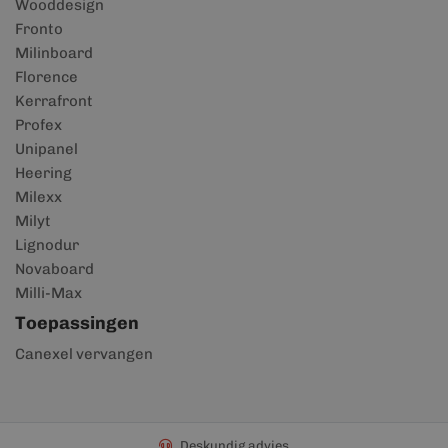
Wooddesign
Fronto
Milinboard
Florence
Kerrafront
Profex
Unipanel
Heering
Milexx
Milyt
Lignodur
Novaboard
Milli-Max
Toepassingen
Canexel vervangen
Deskundig advies