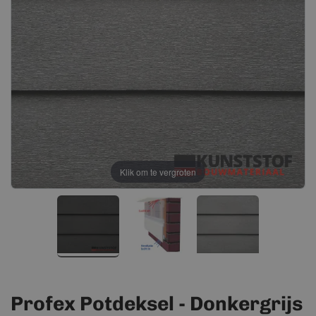
afbeeldingen-
afbeeldingen-
gallerij
gallerij
Klik om te vergroten
Profex Potdeksel - Donkergrijs