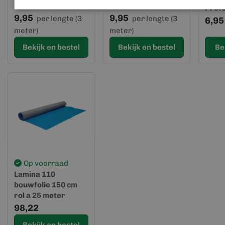
Prof
9,95
9,95
per lengte (3
per lengte (3
6,95
meter)
meter)
Bekijk en bestel
Bekijk en bestel
Be
Op voorraad
Lamina 110
bouwfolie 150 cm
rol a 25 meter
(blauw)
98,22