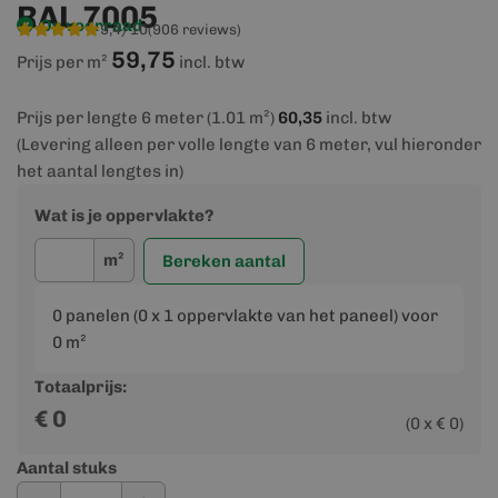
RAL 7005
Op voorraad
9,4/10
(906 reviews)
59,75
Prijs per m²
incl. btw
Prijs per lengte 6 meter (1.01 m²)
60,35
incl. btw
(Levering alleen per volle lengte van 6 meter, vul hieronder
het aantal lengtes in)
Wat is je oppervlakte?
m²
Bereken aantal
0
panelen (
0
x 1 oppervlakte van het paneel) voor
0
m²
Totaalprijs:
€
0
(
0
x €
0
)
Aantal stuks