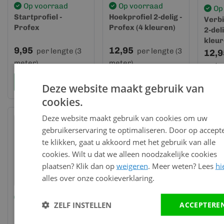
Op voorraad
Op voorraad
Op
Startprofiel -
Hoekprofiel 2-delig -
Verbi
Profex
Profex (4 kleuren)
2-del
kleur
9,95
12,95
per lengte (3
per lengte (3
12,9
meter)
meter)
meter
Bekijk en bestel
Bekijk en bestel
Be
Deze website maakt gebruik van
cookies.
Deze website maakt gebruik van cookies om uw
gebruikerservaring te optimaliseren. Door op accept
te klikken, gaat u akkoord met het gebruik van alle
cookies. Wilt u dat we alleen noodzakelijke cookies
plaatsen? Klik dan op
weigeren
. Meer weten? Lees
hi
alles over onze cookieverklaring.
Op voorraad
Op voorraad
Op
ZELF INSTELLEN
ACCEPTERE
Eindprofiel 2-delig -
Ventilatieprofiel -
Stoo
Profex (4 kleuren)
Profex
voor 