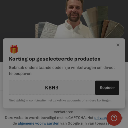
×
🎁
Korting op geselecteerde producten
Gebruik onderstaande code in je winkelwagen om direct
te besparen.
KBM3
Kopieer
© Kunststof Bouwmateriaal | Magento webwinkel realisatie door
🎁
Niet geldig in combinatie met zakelijke accounts of andere kortingen.
Kortingscode
Haan Digital
. Wij gebruiken cookies om je gebruikerservaring te
verbeteren.
Deze website wordt beveiligd met reCAPTCHA. Het
privacybeleid
en
de
algemene voorwaarden
van Google zijn van toepassing.