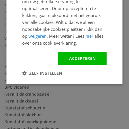
om uw gebruikerservaring te
Kunststof dakpanplaten
optimaliseren. Door op accepteren te
Kunststof vensterbanken
klikken, gaat u akkoord met het gebruik
Kunststof plafonds
van alle cookies. Wilt u dat we alleen
Kunststof plafond voor badkamer
noodzakelijke cookies plaatsen? Klik dan
Houtlook wandpanelen
op
weigeren
. Meer weten? Lees
hier
alles
Wandbekleding badkamer
over onze cookieverklaring.
Kunststof plinten
Lattenwand accessoires
ACCEPTEREN
Lattenwand panelen
Keralit details
ZELF INSTELLEN
Keralit houtlook
Keralit rabatdelen
SPC vloeren
Keralit dakrandpaneel
Keralit dakkapel
Kunststof schuurtje
Kunststof blokhut
Kunststof overkappingen
Lattenwand in slaapkamer