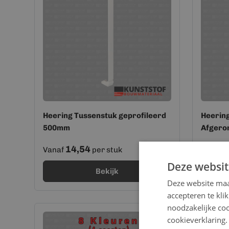
Heering Tussenstuk geprofileerd
Heering
500mm
Afgero
14,54
8
Vanaf
per stuk
Vanaf
Deze websit
Bekijk
Deze website maa
accepteren te kli
noodzakelijke coo
cookieverklaring.