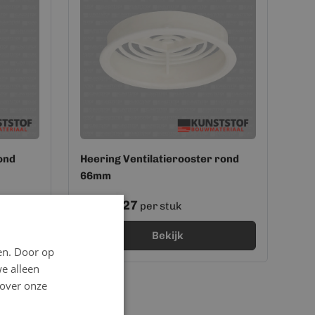
ond
Heering Ventilatierooster rond
66mm
2,27
Vanaf
per stuk
Bekijk
en. Door op
we alleen
 over onze