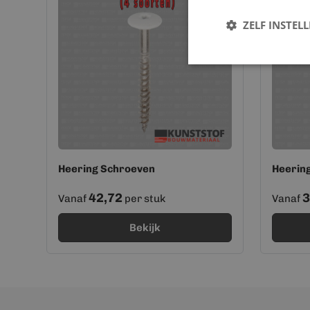
ZELF INSTEL
Heering Schroeven
Heering
42,72
3
Vanaf
per stuk
Vanaf
Bekijk