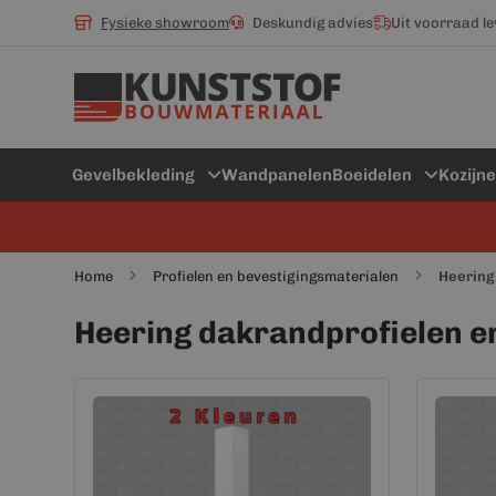
Fysieke showroom
Deskundig advies
Uit voorraad l
Gevelbekleding
Wandpanelen
Boeidelen
Kozijn
Home
Profielen en bevestigingsmaterialen
Heering
Heering dakrandprofielen e