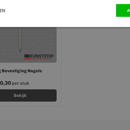
LEN
A
 Bevestiging Nagels
0,30
per stuk
Bekijk