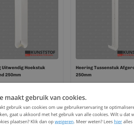
 Uitwendig Hoekstuk
Heering Tussenstuk Afger
nd 250mm
250mm
,28
8,28
per stuk
Vanaf
per stuk
e maakt gebruik van cookies.
Bekijk
Bekijk
kt gebruik van cookies om uw gebruikerservaring te optimaliser
kken, gaat u akkoord met het gebruik van alle cookies. Wilt u dat 
kies plaatsen? Klik dan op
weigeren
. Meer weten? Lees
hier
alles