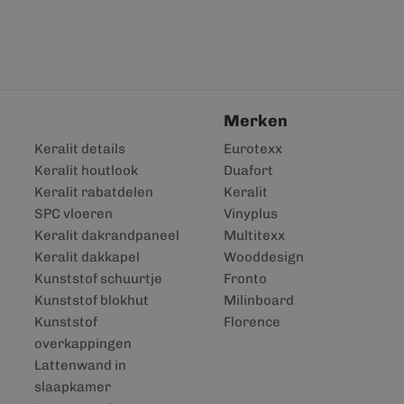
Merken
Keralit details
Eurotexx
Keralit houtlook
Duafort
Keralit rabatdelen
Keralit
SPC vloeren
Vinyplus
Keralit dakrandpaneel
Multitexx
Keralit dakkapel
Wooddesign
Kunststof schuurtje
Fronto
Kunststof blokhut
Milinboard
Kunststof
Florence
overkappingen
Lattenwand in
slaapkamer