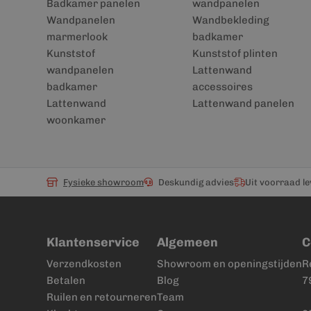
Badkamer panelen
wandpanelen
Wandpanelen
Wandbekleding
marmerlook
badkamer
Kunststof
Kunststof plinten
wandpanelen
Lattenwand
badkamer
accessoires
Lattenwand
Lattenwand panelen
woonkamer
Fysieke showroom
Deskundig advies
Uit voorraad l
Klantenservice
Algemeen
C
Verzendkosten
Showroom en openingstijden
R
Betalen
Blog
7
Ruilen en retourneren
Team