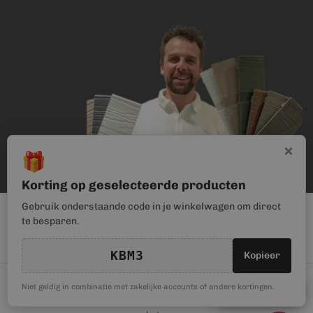
×
🎁
Korting op geselecteerde producten
Gebruik onderstaande code in je winkelwagen om direct
te besparen.
KBM3
Kopieer
© Kunststof Bouwmateriaal | Magento webwinkel realisatie door
🎁
Niet geldig in combinatie met zakelijke accounts of andere kortingen.
Kortingscode
Haan Digital
. Wij gebruiken cookies om je gebruikerservaring te