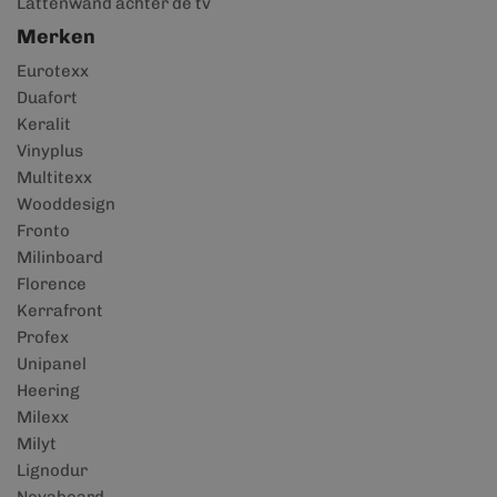
Lattenwand achter de tv
Merken
Eurotexx
Duafort
Keralit
Vinyplus
Multitexx
Wooddesign
Fronto
Milinboard
Florence
Kerrafront
Profex
Unipanel
Heering
Milexx
Milyt
Lignodur