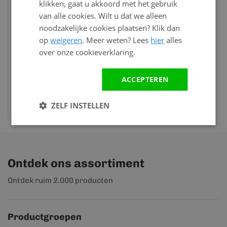
klikken, gaat u akkoord met het gebruik
van alle cookies. Wilt u dat we alleen
Op voorraad
noodzakelijke cookies plaatsen? Klik dan
Eindprofiel 2-delig -
op
weigeren
. Meer weten? Lees
hier
alles
Kerrafront Turners
over onze cookieverklaring.
eiken
116,76
per lengte (6
ACCEPTEREN
meter)
Bekijk en bestel
ZELF INSTELLEN
Ontdek ons assortiment
Ontdek ruim 2.000 producten
Productgroepen