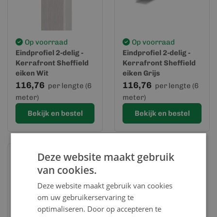
Op voorraad
Op voorraad
Eindprofiel 2-delig -
Eindprofiel 2-delig -
Kerrafront Sheffield
Kerrafront Sheffield
eiken Wit
eiken Grijs
116,76
116,76
per lengte (6
per lengte (6
meter)
meter)
Bekijk en bestel
Bekijk en bestel
Deze website maakt gebruik
van cookies.
Deze website maakt gebruik van cookies
om uw gebruikerservaring te
optimaliseren. Door op accepteren te