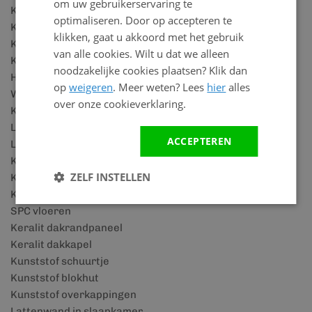
om uw gebruikerservaring te
Kunststof dakpanplaten
optimaliseren. Door op accepteren te
Kunststof vensterbanken
klikken, gaat u akkoord met het gebruik
Kunststof plafonds
van alle cookies. Wilt u dat we alleen
Kunststof plafond voor badkamer
noodzakelijke cookies plaatsen? Klik dan
Houtlook wandpanelen
op
weigeren
. Meer weten? Lees
hier
alles
Wandbekleding badkamer
over onze cookieverklaring.
Kunststof plinten
Lattenwand accessoires
ACCEPTEREN
Lattenwand panelen
Keralit details
ZELF INSTELLEN
Keralit houtlook
Keralit rabatdelen
SPC vloeren
Keralit dakrandpaneel
Keralit dakkapel
Kunststof schuurtje
Kunststof blokhut
Kunststof overkappingen
Lattenwand in slaapkamer