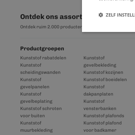
ZELF INSTEL
Ontdek ons assortiment
Ontdek ruim 2.000 producten
Productgroepen
Kunststof rabatdelen
Kunststof
Kunststof
gevelbekleding
scheidingswanden
Kunststof kozijnen
Kunststof
Kunststof boeidelen
gevelpanelen
Kunststof
Kunststof
dakpanplaten
gevelbeplating
Kunststof
Kunststof schroten
vensterbanken
voor buiten
Kunststof plafonds
Kunststof
Kunststof plafond
muurbekleding
voor badkamer