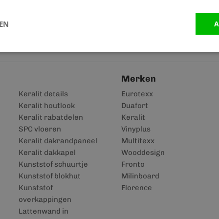
LEN
A
Merken
Keralit details
Eurotexx
Keralit houtlook
Duafort
Keralit rabatdelen
Keralit
SPC vloeren
Vinyplus
Keralit dakrandpaneel
Multitexx
Keralit dakkapel
Wooddesign
Kunststof schuurtje
Fronto
Kunststof blokhut
Milinboard
Kunststof
Florence
overkappingen
Lattenwand in