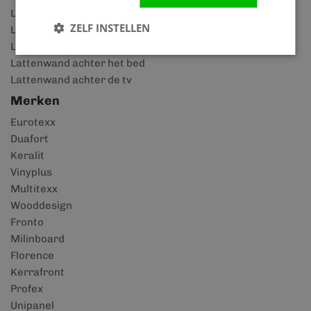
Lattenwand in slaapkamer
ZELF INSTELLEN
Lattenwand zwart
Lattenwand walnoot
Lattenwand achter het bed
Lattenwand achter de tv
Merken
Eurotexx
Duafort
Keralit
Vinyplus
Multitexx
Wooddesign
Fronto
Milinboard
Florence
Kerrafront
Profex
Unipanel