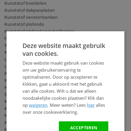
Kunststof boeidelen
Kunststof dakpanplaten
Kunststof vensterbanken
Kunststof plafonds
Kunststof plafond voor badkamer
Houtlook wandpanelen
Deze website maakt gebruik
Wandbekleding badkamer
van cookies.
Kunststof plinten
Lattenwand accessoires
Deze website maakt gebruik van cookies
Lattenwand panelen
om uw gebruikerservaring te
Keralit details
optimaliseren. Door op accepteren te
Keralit houtlook
klikken, gaat u akkoord met het gebruik
Keralit rabatdelen
van alle cookies. Wilt u dat we alleen
SPC vloeren
noodzakelijke cookies plaatsen? Klik dan
Keralit dakrandpaneel
op
weigeren
. Meer weten? Lees
hier
alles
Keralit dakkapel
over onze cookieverklaring.
Kunststof schuurtje
Kunststof blokhut
ACCEPTEREN
Kunststof overkappingen