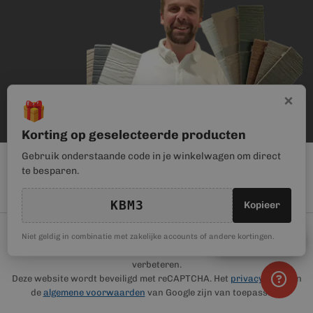
×
🎁
Korting op geselecteerde producten
Gebruik onderstaande code in je winkelwagen om direct
te besparen.
KBM3
Kopieer
© Kunststof Bouwmateriaal | Magento webwinkel realisatie door
🎁
Niet geldig in combinatie met zakelijke accounts of andere kortingen.
Kortingscode
Haan Digital
. Wij gebruiken cookies om je gebruikerservaring te
verbeteren.
Deze website wordt beveiligd met reCAPTCHA. Het
privacybeleid
en
de
algemene voorwaarden
van Google zijn van toepassing.