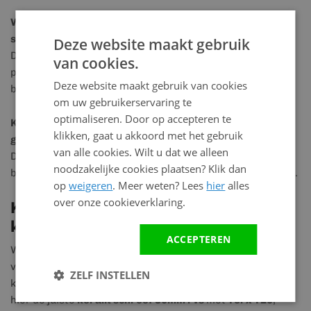
Waar moet je op letten bij het inschroeven van Keralit
schroeven?
Deze website maakt gebruik
Draai de schroef recht en niet te strak vast. Zo blijft het
van cookies.
paneel goed bevestigd en kan het materiaal nog werken
Deze website maakt gebruik van cookies
bij temperatuurverschillen.
om uw gebruikerservaring te
optimaliseren. Door op accepteren te
Kun je deze schroef ook voor andere gevelpanelen
klikken, gaat u akkoord met het gebruik
gebruiken?
van alle cookies. Wilt u dat we alleen
Dat kan in veel gevallen, zolang de lengte en het type
noodzakelijke cookies plaatsen? Klik dan
bevestiging passen bij het paneel en de onderconstructie.
op
weigeren
. Meer weten? Lees
hier
alles
over onze cookieverklaring.
Keralit schroeven kopen bij
kunststofbouwmateriaal.nl
ACCEPTEREN
Wil je zeker weten dat je de juiste bevestiging gebruikt
voor Keralit? Dan is
keralit schroeven kopen
bij
ZELF INSTELLEN
kunststofbouwmateriaal.nl een logische keuze. Je bestelt
hier de juiste
keralit schroef 30mm rvs
met
Torx T20
,