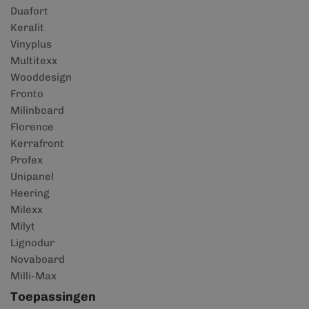
Duafort
Keralit
Vinyplus
Multitexx
Wooddesign
Fronto
Milinboard
Florence
Kerrafront
Profex
Unipanel
Heering
Milexx
Milyt
Lignodur
Novaboard
Milli-Max
Toepassingen