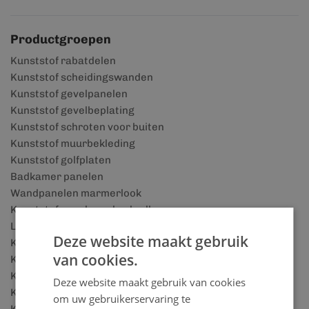
Productgroepen
Kunststof rabatdelen
Kunststof scheidingswanden
Kunststof gevelpanelen
Kunststof gevelbeplating
Kunststof schroten voor buiten
Kunststof muurbekleding
Kunststof golfplaten
Badkamer panelen
Wandpanelen marmerlook
Kunststof wandpanelen badkamer
Lattenwand woonkamer
Deze website maakt gebruik
Kunststof gevelbekleding
van cookies.
Kunststof kozijnen
Kunststof boeidelen
Deze website maakt gebruik van cookies
Kunststof dakpanplaten
om uw gebruikerservaring te