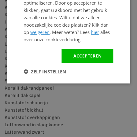
Kunststof vensterbanken
optimaliseren. Door op accepteren te
Kunststof plafonds
klikken, gaat u akkoord met het gebruik
Kunststof plafond voor badkamer
van alle cookies. Wilt u dat we alleen
Houtlook wandpanelen
noodzakelijke cookies plaatsen? Klik dan
Wandbekleding badkamer
op
weigeren
. Meer weten? Lees
hier
alles
Kunststof plinten
over onze cookieverklaring.
Lattenwand accessoires
Lattenwand panelen
ACCEPTEREN
Keralit details
Keralit houtlook
ZELF INSTELLEN
Keralit rabatdelen
SPC vloeren
Keralit dakrandpaneel
Keralit dakkapel
Kunststof schuurtje
Kunststof blokhut
Kunststof overkappingen
Lattenwand in slaapkamer
Lattenwand zwart