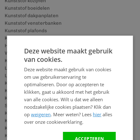
Kunststof kozijnen
Kunststof boeidelen
Kunststof dakpanplaten
Kunststof vensterbanken
Kunststof plafonds
Kunststof plafond voor badkamer
Houtlook wandpanelen
Deze website maakt gebruik
Wandbekleding badkamer
van cookies.
Kunststof plinten
Lattenwand accessoires
Deze website maakt gebruik van cookies
Lattenwand panelen
om uw gebruikerservaring te
Keralit details
optimaliseren. Door op accepteren te
Keralit houtlook
klikken, gaat u akkoord met het gebruik
Keralit rabatdelen
van alle cookies. Wilt u dat we alleen
SPC vloeren
noodzakelijke cookies plaatsen? Klik dan
Keralit dakrandpaneel
op
weigeren
. Meer weten? Lees
hier
alles
Keralit dakkapel
over onze cookieverklaring.
Kunststof schuurtje
Kunststof blokhut
ACCEPTEREN