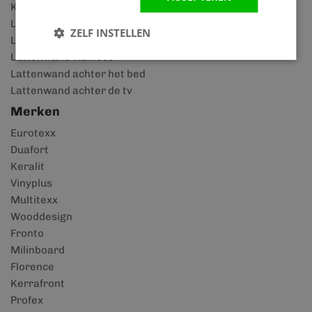
Kunststof overkappingen
Lattenwand in slaapkamer
ZELF INSTELLEN
Lattenwand zwart
Lattenwand walnoot
Lattenwand achter het bed
Lattenwand achter de tv
Merken
Eurotexx
Duafort
Keralit
Vinyplus
Multitexx
Wooddesign
Fronto
Milinboard
Florence
Kerrafront
Profex