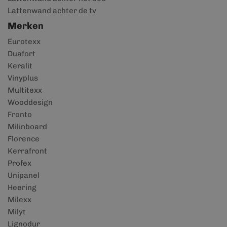
Lattenwand achter de tv
Merken
Eurotexx
Duafort
Keralit
Vinyplus
Multitexx
Wooddesign
Fronto
Milinboard
Florence
Kerrafront
Profex
Unipanel
Heering
Milexx
Milyt
Lignodur