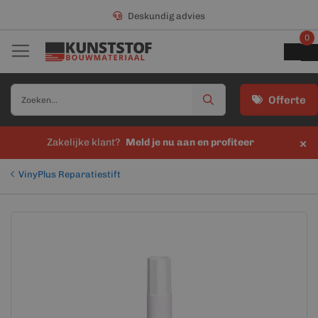
Deskundig advies
0
Offerte
×
Zakelijke klant?
Meld je nu aan en profiteer
VinyPlus Reparatiestift
Ga
Ga
naar
naar
het
het
einde
begin
van
van
de
de