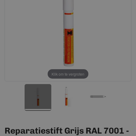
afbeeldingen-
afbeeldingen-
gallerij
gallerij
Klik om te vergroten
Reparatiestift Grijs RAL 7001 -