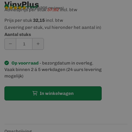
VinyPlus
Op voorraad
9,4/10
(906 reviews)
Adviesprijs per stuk
37,82
incl. btw
Prijs per stuk
32,15
incl. btw
(Levering per stuk, vul hieronder het aantal in)
Aantal stuks
Op voorraad
- bezorgdatum in overleg.
Vaak binnen 2 á 5 werkdagen (24 uurs levering
mogelijk)
In winkelwagen
Omschrijving