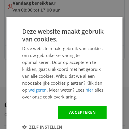
Vandaag bereikbaar
van 08:00 tot 17:00 uur
Bel:
0528 - 355190
Deze website maakt gebruik
van cookies.
Mail
info@kunststofbouwmateriaal.nl
Deze website maakt gebruik van cookies
Stuur ons een bericht op
Whatsapp
om uw gebruikerservaring te
optimaliseren. Door op accepteren te
klikken, gaat u akkoord met het gebruik
van alle cookies. Wilt u dat we alleen
noodzakelijke cookies plaatsen? Klik dan
op
weigeren
. Meer weten? Lees
hier
alles
over onze cookieverklaring.
Ontdek ons assortiment
ACCEPTEREN
Ontdek ruim 2.000 producten
ZELF INSTELLEN