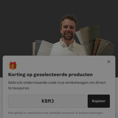
×
🎁
Korting op geselecteerde producten
Gebruik onderstaande code in je winkelwagen om direct
te besparen.
KBM3
Kopieer
© Kunststof Bouwmateriaal | Magento webwinkel realisatie door
🎁
Niet geldig in combinatie met zakelijke accounts of andere kortingen.
Kortingscode