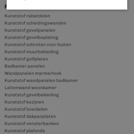
Productgroepen
Kunststof rabatdelen
Kunststof scheidingswanden
Kunststof gevelpanelen
Kunststof gevelbeplating
Kunststof schroten voor buiten
Kunststof muurbekleding
Kunststof golfplaten
Badkamer panelen
Wandpanelen marmerlook
Kunststof wandpanelen badkamer
Lattenwand woonkamer
Kunststof gevelbekleding
Kunststof kozijnen
Kunststof boeidelen
Kunststof dakpanplaten
Kunststof vensterbanken
Kunststof plafonds