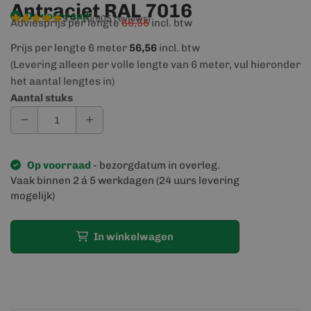
Antraciet RAL 7016
Op voorraad
9,4/10
(905 reviews)
Adviesprijs per lengte
66,55
incl. btw
Prijs per lengte 6 meter
56,56
incl. btw
(Levering alleen per volle lengte van 6 meter, vul hieronder
het aantal lengtes in)
Aantal stuks
Op voorraad
- bezorgdatum in overleg.
Vaak binnen 2 á 5 werkdagen (24 uurs levering
mogelijk)
In winkelwagen