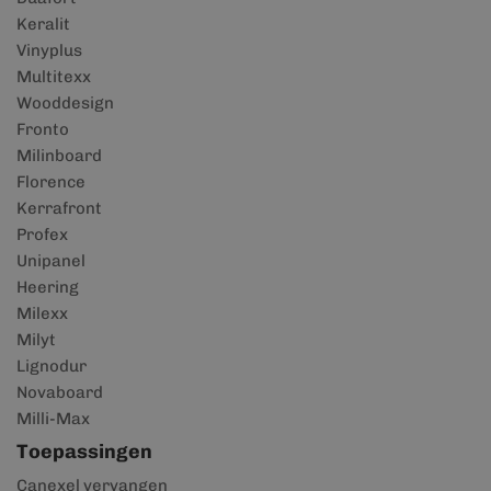
Keralit
Vinyplus
Multitexx
Wooddesign
Fronto
Milinboard
Florence
Kerrafront
Profex
Unipanel
Heering
Milexx
Milyt
Lignodur
Novaboard
Milli-Max
Toepassingen
Canexel vervangen