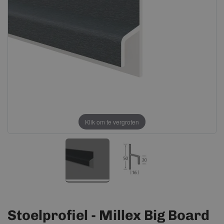
afbeeldingen-
afbeeldingen-
gallerij
gallerij
Klik om te vergroten
Stoelprofiel - Millex Big Board