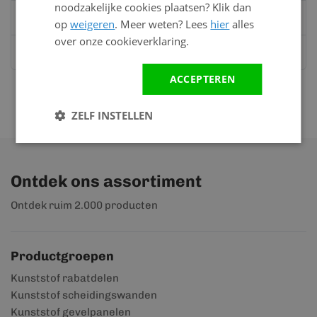
noodzakelijke cookies plaatsen? Klik dan
Mail
info@kunststofbouwmateriaal.nl
op
weigeren
. Meer weten? Lees
hier
alles
over onze cookieverklaring.
Stuur ons een bericht op
Whatsapp
ACCEPTEREN
ZELF INSTELLEN
Ontdek ons assortiment
Ontdek ruim 2.000 producten
Productgroepen
Kunststof rabatdelen
Kunststof scheidingswanden
Kunststof gevelpanelen