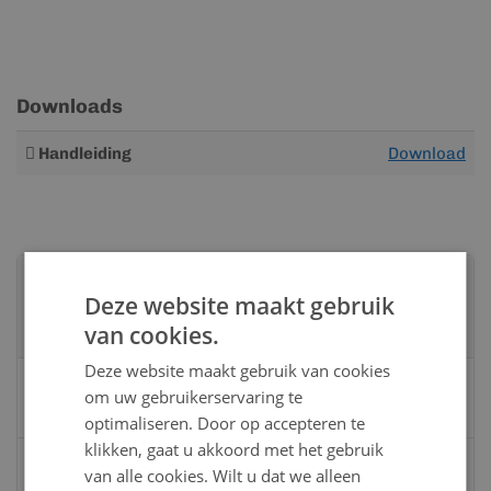
Downloads
Meer
Handleiding
Download
informatie
Advies nodig?
Deze website maakt gebruik
Neem contact op met een van onze
van cookies.
specialisten
Deze website maakt gebruik van cookies
Vandaag bereikbaar
om uw gebruikerservaring te
van 08:00 tot 17:00 uur
optimaliseren. Door op accepteren te
klikken, gaat u akkoord met het gebruik
Bel:
0528 - 355190
van alle cookies. Wilt u dat we alleen