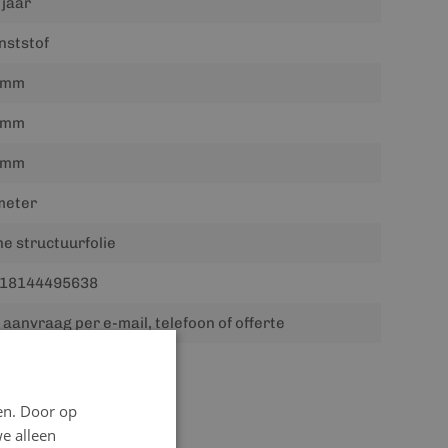
 jaar
nststof
0mm
0mm
6mm
meter
jne structuurfolie
18144495638
 aanvraag per e-mail, telefoon of offerte
.00 kg
en. Door op
we alleen