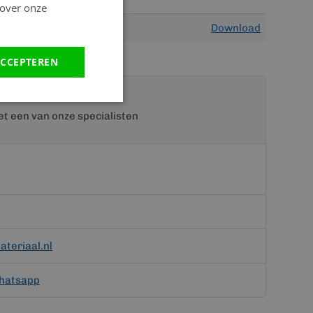
 over onze
Download
CCEPTEREN
t een van onze specialisten
teriaal.nl
hatsapp