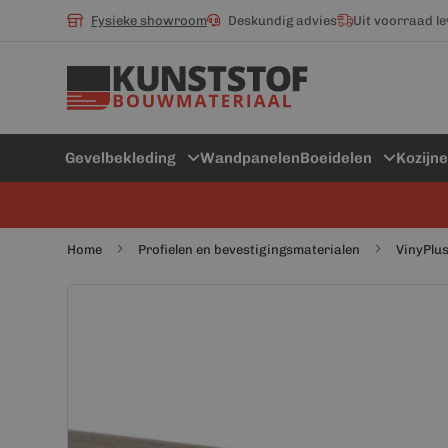
Fysieke showroom
Deskundig advies
Uit voorraad l
Gevelbekleding
Wandpanelen
Boeidelen
Kozijn
Home
Profielen en bevestigingsmaterialen
VinyPlus
Ga
Ga
naar
naar
het
het
einde
begin
van
van
de
de
afbeeldingen-
afbeeldingen-