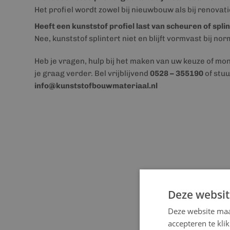
Het profiel wordt zowel bij nieuwbouw als bij renova
Heeft een kunststof profiel last van scheuren of spli
Nee, kunststof splintert niet en blijft vormvast bij no
Heb je vragen, hulp bij het maken van uw keuze of mo
je graag verder. Bel vrijblijvend
0528 – 355190
of stuu
info@kunststofbouwmateriaal.nl
Deze websit
Deze website maa
accepteren te kli