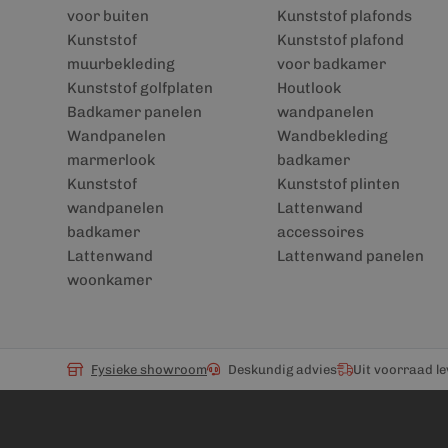
voor buiten
Kunststof plafonds
Kunststof
Kunststof plafond
muurbekleding
voor badkamer
Kunststof golfplaten
Houtlook
Badkamer panelen
wandpanelen
Wandpanelen
Wandbekleding
marmerlook
badkamer
Kunststof
Kunststof plinten
wandpanelen
Lattenwand
badkamer
accessoires
Lattenwand
Lattenwand panelen
woonkamer
Fysieke showroom
Deskundig advies
Uit voorraad l