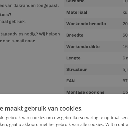
Garantie
10
ties van dakranden toegepast.
Materiaal
ku
nters?
rmaal gebruik.
Werkende breedte
2
ntageadvies nodig? Wij helpen
Breedte
5
r een e-mail naar
Werkende dikte
1
Lengte
6 
Structuur
fi
EAN
87
Montage door ons
Op
Gewicht
15
e maakt gebruik van cookies.
kt gebruik van cookies om uw gebruikerservaring te optimaliser
kken, gaat u akkoord met het gebruik van alle cookies. Wilt u dat 
Downloads