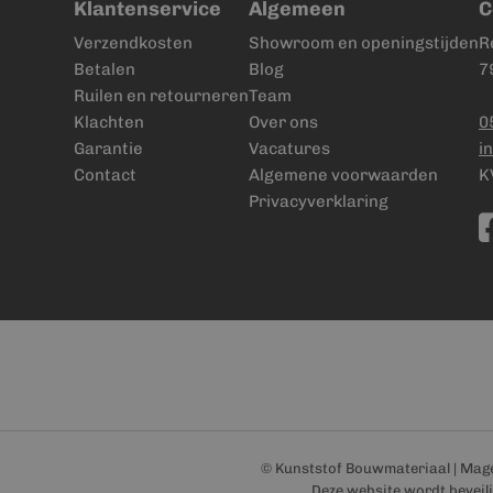
Klantenservice
Algemeen
C
Verzendkosten
Showroom en openingstijden
R
Betalen
Blog
7
Ruilen en retourneren
Team
Klachten
Over ons
0
Garantie
Vacatures
i
Contact
Algemene voorwaarden
K
Privacyverklaring
© Kunststof Bouwmateriaal | Mag
Deze website wordt bevei