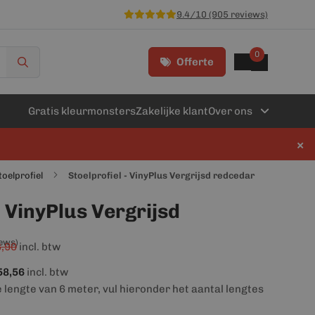
9.4/10 (905 reviews)
0
Offerte
Gratis kleurmonsters
Zakelijke klant
Over ons
×
toelprofiel
Stoelprofiel - VinyPlus Vergrijsd redcedar
- VinyPlus Vergrijsd
iews)
,90
incl. btw
58,56
incl. btw
e lengte van 6 meter, vul hieronder het aantal lengtes