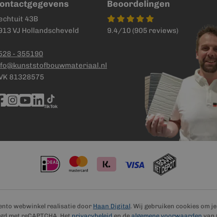
ontactgegevens
Beoordelingen
echtuit 43B
913 VJ Hollandscheveld
9.4/10 (905 reviews)
528 - 355190
nfo@kunststofbouwmateriaal.nl
VK 81328575
ento webwinkel realisatie door
Haan Digital
. Wij gebruiken cookies om j
ligd met reCAPTCHA. Het
privacybeleid
en de
algemene voorwaarden
van 