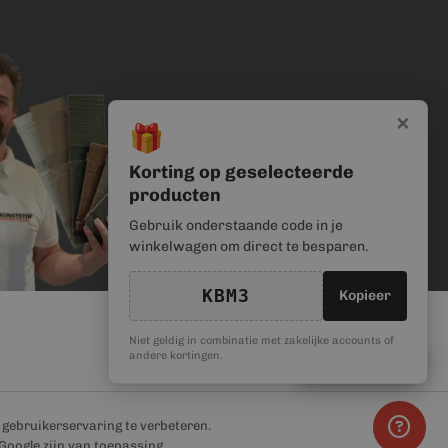
×
🎁
Korting op geselecteerde
producten
Gebruik onderstaande code in je
winkelwagen om direct te besparen.
KBM3
Kopieer
Niet geldig in combinatie met zakelijke accounts of
🎁
andere kortingen.
Kortingscode
e gebruikerservaring te verbeteren.
Google zijn van toepassing.