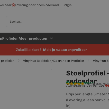
everbaar
Levering door heel Nederland & België
Zoek
en
Profielen
Meer producten
Zakelijke klant?
Meld je nu aan en profiteer
 profielen
VinyPlus Boeidelen/Dakranden Profielen
VinyPlus S
Stoelprofiel 
redcedar
Op voorraad
9,4/10
(905 rev
Adviesprijs per lengte
68
Prijs per lengte 6 meter
(Levering alleen per voll
in)