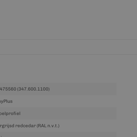
475560 (347.600.1100)
nyPlus
oelprofiel
rgrijsd redcedar (RAL n.v.t.)