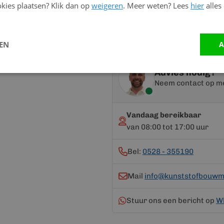
kies plaatsen? Klik dan op
weigeren
. Meer weten? Lees
hier
alles
Meer
Handleiding
informatie
LEN
A
Advies nodig?
Neem contact op me
Vandaag bereikbaar
van 08:00 tot 17:00 uur
Bel:
0528 - 355190
Mail
info@kunststofbouwma
Stuur ons een bericht op
W