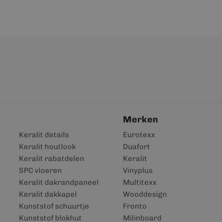
Merken
Keralit details
Eurotexx
Keralit houtlook
Duafort
Keralit rabatdelen
Keralit
SPC vloeren
Vinyplus
Keralit dakrandpaneel
Multitexx
Keralit dakkapel
Wooddesign
Kunststof schuurtje
Fronto
Kunststof blokhut
Milinboard