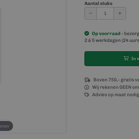
Aantal stuks
Op voorraad
- bezor
2 á 5 werkdagen (24 uurs
In 
Boven 750,- gratis 
Wij rekenen GEEN om
Advies op maat nodi
oomen