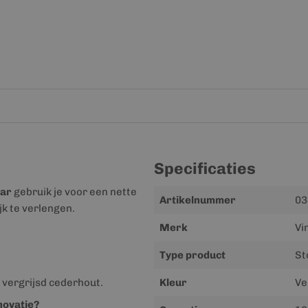
Specificaties
dar
gebruik je voor een nette
Meer
Artikelnummer
03
k te verlengen.
informatie
Merk
Vi
Type product
St
k vergrijsd cederhout.
Kleur
Ve
novatie?