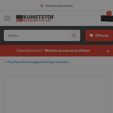
Deskundig advies
0
Offerte
×
Zakelijke klant?
Meld je nu aan en profiteer
VinyPlus Stootvoegverbinding rondkant
Ga
Ga
naar
naar
het
het
einde
begin
van
van
de
de