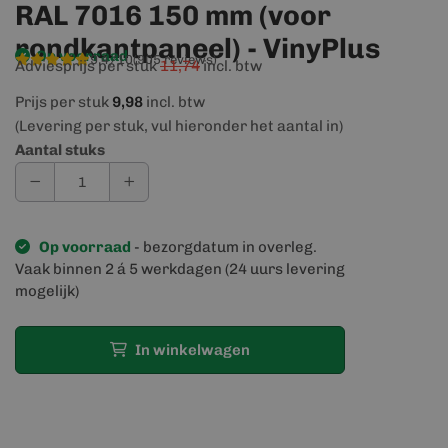
RAL 7016 150 mm (voor
rondkantpaneel) - VinyPlus
Op voorraad
9,4/10
(905 reviews)
Adviesprijs per stuk
11,74
incl. btw
Prijs per stuk
9,98
incl. btw
(Levering per stuk, vul hieronder het aantal in)
Aantal stuks
Op voorraad
- bezorgdatum in overleg.
Vaak binnen 2 á 5 werkdagen (24 uurs levering
mogelijk)
In winkelwagen