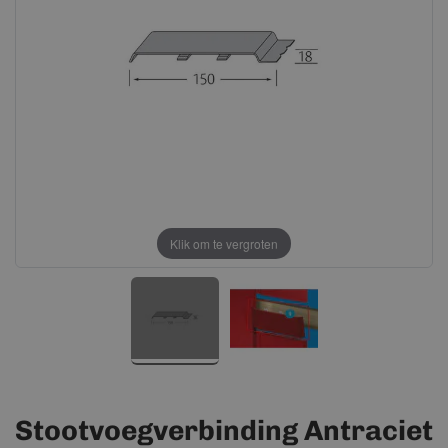
afbeeldingen-
afbeeldingen-
gallerij
gallerij
Klik om te vergroten
Stootvoegverbinding Antraciet