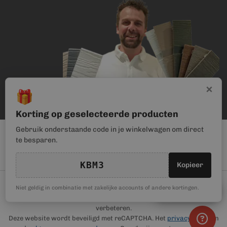
×
🎁
Korting op geselecteerde producten
Gebruik onderstaande code in je winkelwagen om direct
te besparen.
KBM3
Kopieer
© Kunststof Bouwmateriaal | Magento webwinkel realisatie door
🎁
Niet geldig in combinatie met zakelijke accounts of andere kortingen.
Kortingscode
Haan Digital
. Wij gebruiken cookies om je gebruikerservaring te
verbeteren.
Deze website wordt beveiligd met reCAPTCHA. Het
privacybeleid
en