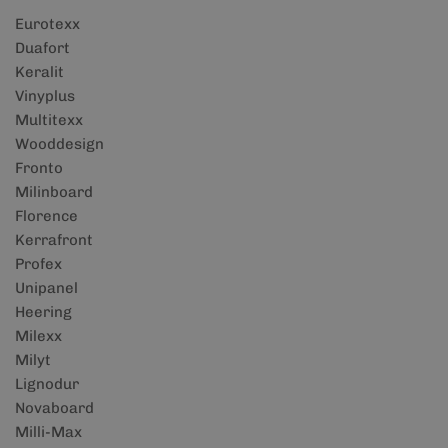
Eurotexx
Duafort
Keralit
Vinyplus
Multitexx
Wooddesign
Fronto
Milinboard
Florence
Kerrafront
Profex
Unipanel
Heering
Milexx
Milyt
Lignodur
Novaboard
Milli-Max