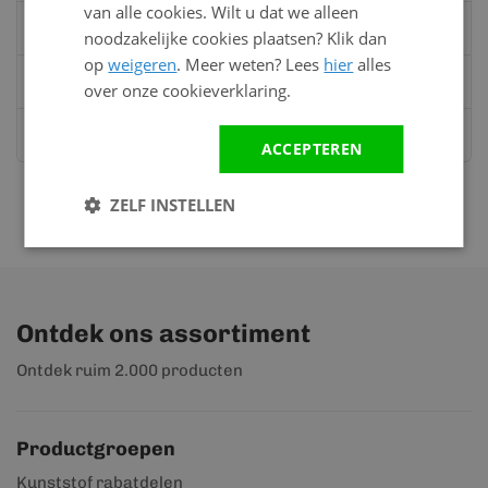
van alle cookies. Wilt u dat we alleen
Bel:
0528 - 355190
noodzakelijke cookies plaatsen? Klik dan
op
weigeren
. Meer weten? Lees
hier
alles
Mail
info@kunststofbouwmateriaal.nl
over onze cookieverklaring.
Stuur ons een bericht op
Whatsapp
ACCEPTEREN
ZELF INSTELLEN
Ontdek ons assortiment
Ontdek ruim 2.000 producten
Productgroepen
Kunststof rabatdelen