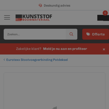
Deskundig advies
0
Offerte
×
Zakelijke klant?
Meld je nu aan en profiteer
Eurotexx Stootvoegverbinding Potdeksel
Ga
Ga
naar
naar
het
het
einde
begin
van
van
de
de