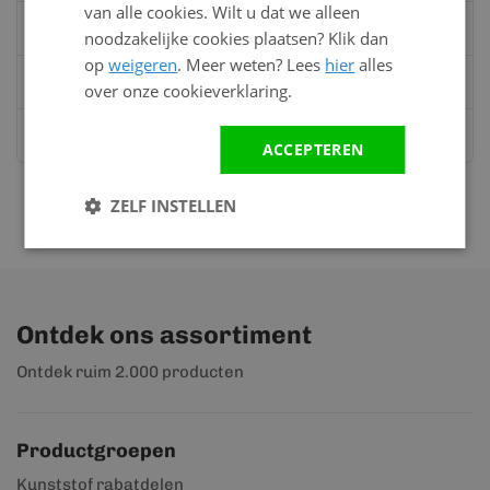
van alle cookies. Wilt u dat we alleen
Bel:
0528 - 355190
noodzakelijke cookies plaatsen? Klik dan
op
weigeren
. Meer weten? Lees
hier
alles
Mail
info@kunststofbouwmateriaal.nl
over onze cookieverklaring.
Stuur ons een bericht op
Whatsapp
ACCEPTEREN
ZELF INSTELLEN
Ontdek ons assortiment
Ontdek ruim 2.000 producten
Productgroepen
Kunststof rabatdelen