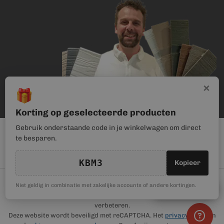
×
🎁
Korting op geselecteerde producten
Gebruik onderstaande code in je winkelwagen om direct
te besparen.
KBM3
Kopieer
© Kunststof Bouwmateriaal | Magento webwinkel realisatie door
🎁
Niet geldig in combinatie met zakelijke accounts of andere kortingen.
Kortingscode
Haan Digital
. Wij gebruiken cookies om je gebruikerservaring te
verbeteren.
Deze website wordt beveiligd met reCAPTCHA. Het
privacybeleid
en