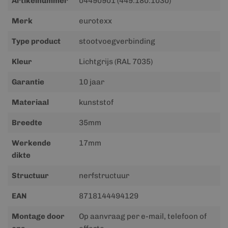
Artikelnummer
04490901 (449.180.1030)
informatie
Merk
eurotexx
Type product
stootvoegverbinding
Kleur
Lichtgrijs (RAL 7035)
Garantie
10 jaar
Materiaal
kunststof
Breedte
35mm
Werkende
17mm
dikte
Structuur
nerfstructuur
EAN
8718144494129
Montage door
Op aanvraag per e-mail, telefoon of