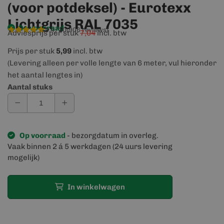
(voor potdeksel) - Eurotexx
Lichtgrijs RAL 7035
Op voorraad
9,4/10
(906 reviews)
Adviesprijs per stuk
7,04
incl. btw
Prijs per stuk
5,99
incl. btw
(Levering alleen per volle lengte van 6 meter, vul hieronder
het aantal lengtes in)
Aantal stuks
Op voorraad
- bezorgdatum in overleg.
Vaak binnen 2 á 5 werkdagen (24 uurs levering
mogelijk)
In winkelwagen