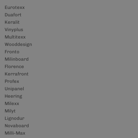
Eurotexx
Duafort
Keralit
Vinyplus
Multitexx
Wooddesign
Fronto
Milinboard
Florence
Kerrafront
Profex
Unipanel
Heering
Milexx
Milyt
Lignodur
Novaboard
Milli-Max