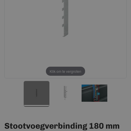
afbeeldingen-
afbeeldingen-
gallerij
gallerij
Klik om te vergroten
Stootvoegverbinding 180 mm