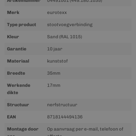
Artikelnummer
04491001 (449.180.1035)
informatie
Merk
eurotexx
Type product
stootvoegverbinding
Kleur
Sand (RAL 1015)
Garantie
10 jaar
Materiaal
kunststof
Breedte
35mm
Werkende
17mm
dikte
Structuur
nerfstructuur
EAN
8718144494136
Montage door
Op aanvraag per e-mail, telefoon of