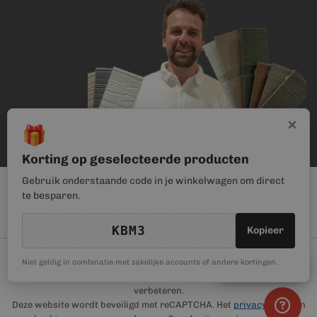
×
🎁
Korting op geselecteerde producten
Gebruik onderstaande code in je winkelwagen om direct
te besparen.
KBM3
Kopieer
© Kunststof Bouwmateriaal | Magento webwinkel realisatie door
🎁
Niet geldig in combinatie met zakelijke accounts of andere kortingen.
Kortingscode
Haan Digital
. Wij gebruiken cookies om je gebruikerservaring te
verbeteren.
Deze website wordt beveiligd met reCAPTCHA. Het
privacybeleid
en