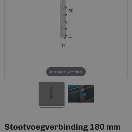
afbeeldingen-
afbeeldingen-
gallerij
gallerij
Klik om te vergroten
Stootvoegverbinding 180 mm