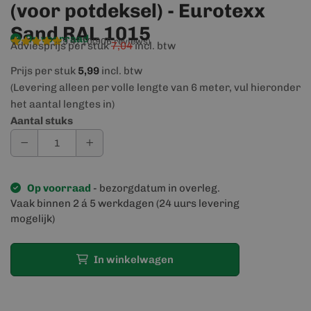
(voor potdeksel) - Eurotexx
Sand RAL 1015
Op voorraad
9,4/10
(906 reviews)
Adviesprijs per stuk
7,04
incl. btw
Prijs per stuk
5,99
incl. btw
(Levering alleen per volle lengte van 6 meter, vul hieronder
het aantal lengtes in)
Aantal stuks
Op voorraad
- bezorgdatum in overleg.
Vaak binnen 2 á 5 werkdagen (24 uurs levering
mogelijk)
In winkelwagen