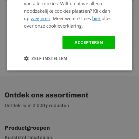
van alle cookies. Wilt u dat we alleen
Bel:
0528 - 355190
noodzakelijke cookies plaatsen? Klik dan
op
weigeren
. Meer weten? Lees
hier
alles
Mail
info@kunststofbouwmateriaal.nl
over onze cookieverklaring.
Stuur ons een bericht op
Whatsapp
ACCEPTEREN
ZELF INSTELLEN
Ontdek ons assortiment
Ontdek ruim 2.000 producten
Productgroepen
Kunststof rabatdelen