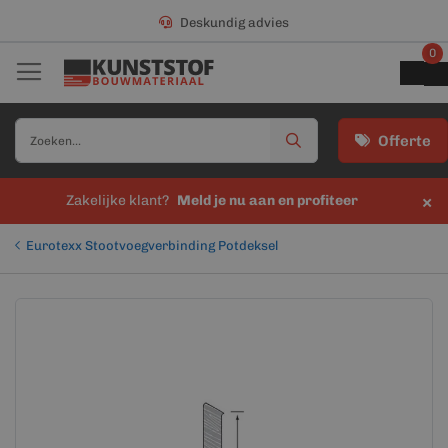
Deskundig advies
0
Offerte
×
Zakelijke klant?
Meld je nu aan en profiteer
Eurotexx Stootvoegverbinding Potdeksel
Ga
Ga
naar
naar
het
het
einde
begin
van
van
de
de