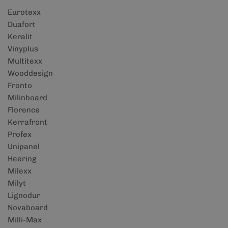
Eurotexx
Duafort
Keralit
Vinyplus
Multitexx
Wooddesign
Fronto
Milinboard
Florence
Kerrafront
Profex
Unipanel
Heering
Milexx
Milyt
Lignodur
Novaboard
Milli-Max