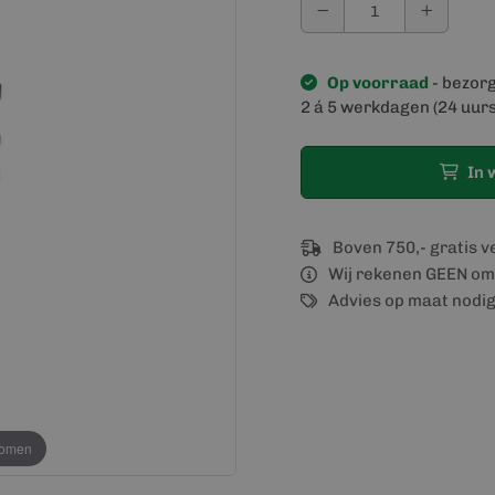
Op voorraad
- bezor
2 á 5 werkdagen (24 uurs
In 
Boven 750,- gratis 
Wij rekenen GEEN om
Advies op maat nodi
oomen