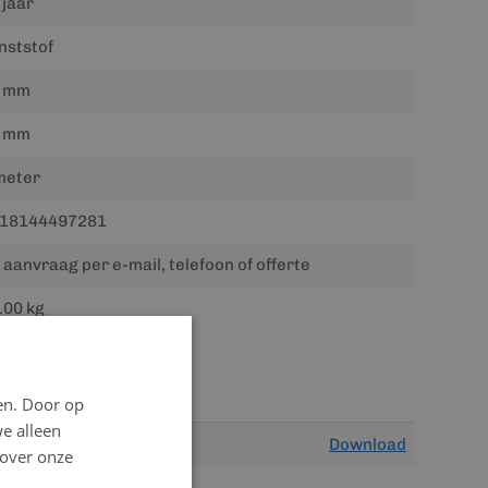
 jaar
nststof
 mm
 mm
meter
18144497281
 aanvraag per e-mail, telefoon of offerte
.00 kg
en. Door op
we alleen
Download
 over onze