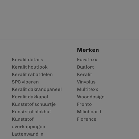
Merken
Keralit details
Eurotexx
Keralit houtlook
Duafort
Keralit rabatdelen
Keralit
SPC vloeren
Vinyplus
Keralit dakrandpaneel
Multitexx
Keralit dakkapel
Wooddesign
Kunststof schuurtje
Fronto
Kunststof blokhut
Milinboard
Kunststof
Florence
overkappingen
Lattenwand in