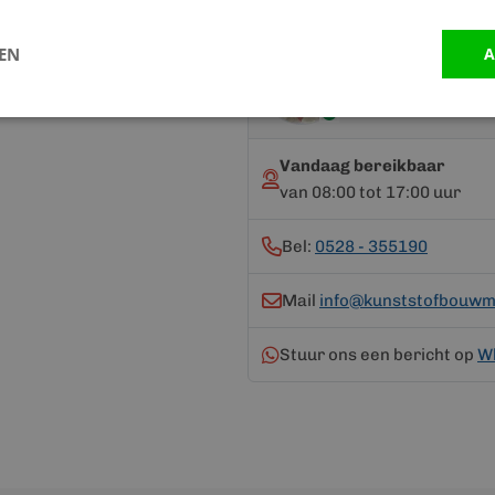
LEN
A
Advies nodig?
Neem contact op me
Vandaag bereikbaar
van 08:00 tot 17:00 uur
Bel:
0528 - 355190
Mail
info@kunststofbouwma
Stuur ons een bericht op
W