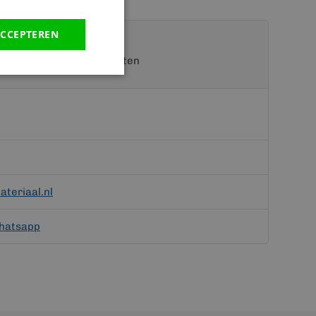
CCEPTEREN
t een van onze specialisten
teriaal.nl
hatsapp