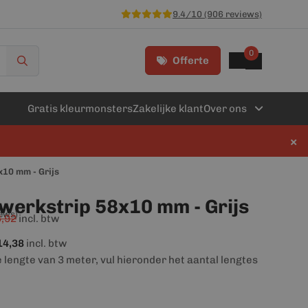
9.4/10 (906 reviews)
0
Offerte
Gratis kleurmonsters
Zakelijke klant
Over ons
×
10 mm - Grijs
erkstrip 58x10 mm - Grijs
iews)
,92
incl. btw
14,38
incl. btw
e lengte van 3 meter, vul hieronder het aantal lengtes