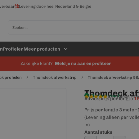
everbaar
Levering door heel Nederland & België
Zoek
en
Profielen
Meer producten
Zakelijke klant?
Meld je nu aan en profiteer
k profielen
Thomdeck afwerkstrip
Thomdeck afwerkstrip 58x
Thomdeck afw
Op voorraad
9,4/10
(906 rev
Adviesprijs per lengte
16
Prijs per lengte 3 meter
(Levering alleen per voll
in)
Aantal stuks