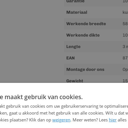
Garantie
10
Materiaal
ku
Werkende breedte
58
Werkende dikte
10
Lengte
3 
EAN
87
Montage door ons
Op
Gewicht
15
e maakt gebruik van cookies.
Downloads
kt gebruik van cookies om uw gebruikerservaring te optimaliser
kken, gaat u akkoord met het gebruik van alle cookies. Wilt u dat 
Meer
Handleiding
kies plaatsen? Klik dan op
weigeren
. Meer weten? Lees
hier
alles
informatie