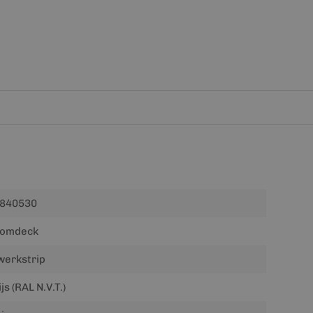
840530
omdeck
werkstrip
js (RAL N.V.T.)