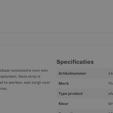
Specificaties
isbaar accessoire voor een
Meer
Artikelnummer
14
planken. Deze strip is
informatie
f te werken, wat zorgt voor
Merk
Th
rras.
Type product
af
Kleur
Gri