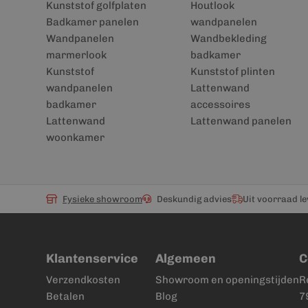
Kunststof golfplaten
Houtlook
Badkamer panelen
wandpanelen
Wandpanelen
Wandbekleding
marmerlook
badkamer
Kunststof
Kunststof plinten
wandpanelen
Lattenwand
badkamer
accessoires
Lattenwand
Lattenwand panelen
woonkamer
Fysieke showroom
Deskundig advies
Uit voorraad l
Klantenservice
Algemeen
C
Verzendkosten
Showroom en openingstijden
R
Betalen
Blog
7