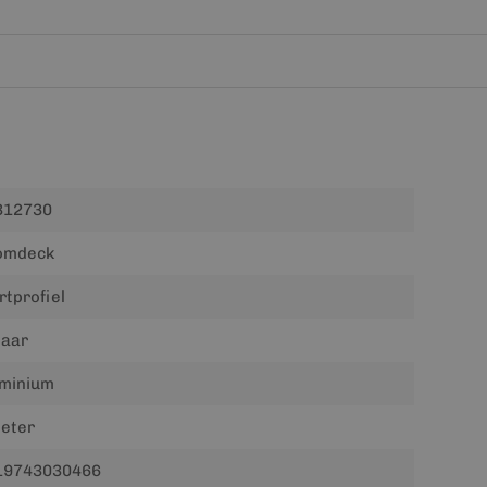
312730
omdeck
rtprofiel
jaar
uminium
eter
19743030466