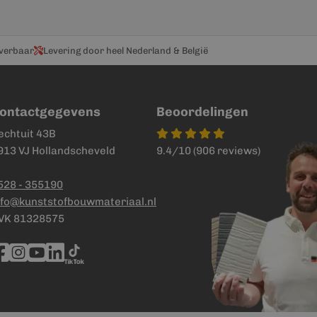
everbaar
Levering door heel Nederland & België
ontactgegevens
Beoordelingen
echtuit 43B
913 VJ Hollandscheveld
9.4/10 (906 reviews)
528 - 355190
nfo@kunststofbouwmateriaal.nl
VK 81328575