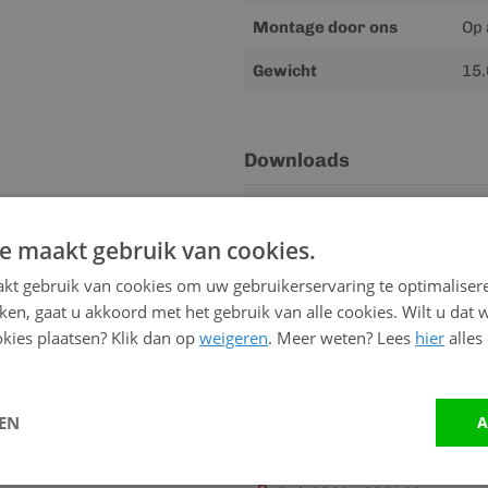
Montage door ons
Op 
Gewicht
15.
Downloads
Meer
Handleiding
informatie
e maakt gebruik van cookies.
kt gebruik van cookies om uw gebruikerservaring te optimaliser
kken, gaat u akkoord met het gebruik van alle cookies. Wilt u dat 
Advies nodig?
kies plaatsen? Klik dan op
weigeren
. Meer weten? Lees
hier
alles
Neem contact op me
Vandaag bereikbaar
LEN
A
van 08:00 tot 17:00 uur