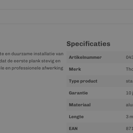
Specificaties
te en duurzame installatie van
Meer
Artikelnummer
04
dat de eerste plank stevig en
informatie
ele en professionele afwerking
Merk
Th
Type product
sta
Garantie
10 
Materiaal
al
Lengte
3 m
EAN
87