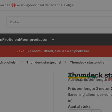
everbaar
Levering door heel Nederland & België
Zoek
en
Profielen
Meer producten
Zakelijke klant?
Meld je nu aan en profiteer
k profielen
Thomdeck startprofiel
Thomdeck startprofiel
Thomdeck sta
Op voorraad
9,4/10
(906 rev
Adviesprijs per lengte
19
Prijs per lengte 3 meter
(Levering alleen per voll
in)
Aantal stuks