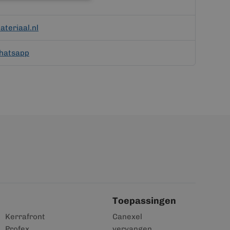
teriaal.nl
hatsapp
Toepassingen
Kerrafront
Canexel
Profex
vervangen