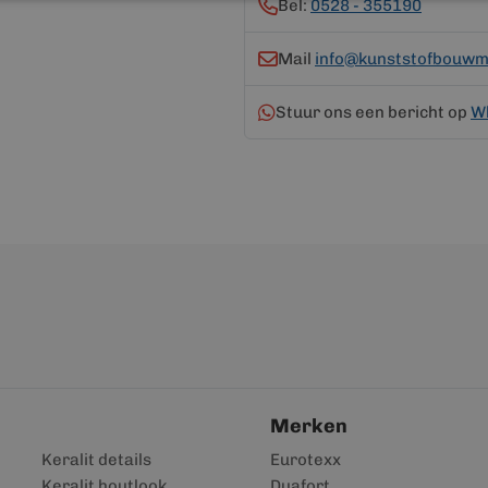
Bel:
0528 - 355190
Mail
info@kunststofbouwma
Stuur ons een bericht op
W
Merken
Keralit details
Eurotexx
Keralit houtlook
Duafort