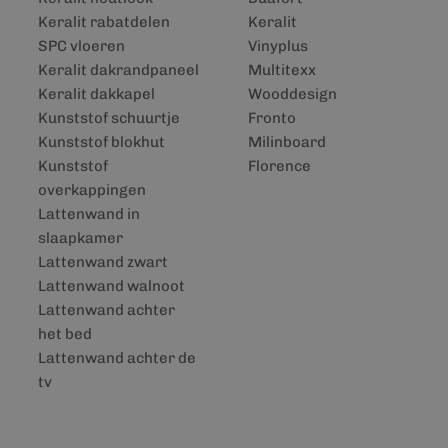
Keralit rabatdelen
Keralit
SPC vloeren
Vinyplus
Keralit dakrandpaneel
Multitexx
Keralit dakkapel
Wooddesign
Kunststof schuurtje
Fronto
Kunststof blokhut
Milinboard
Kunststof
Florence
overkappingen
Lattenwand in
slaapkamer
Lattenwand zwart
Lattenwand walnoot
Lattenwand achter
het bed
Lattenwand achter de
tv