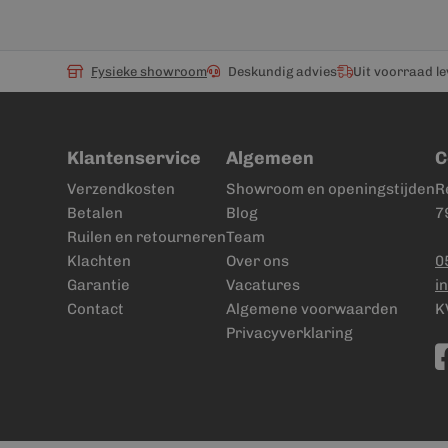
Fysieke showroom
Deskundig advies
Uit voorraad l
Klantenservice
Algemeen
C
Verzendkosten
Showroom en openingstijden
R
Betalen
Blog
7
Ruilen en retourneren
Team
Klachten
Over ons
0
Garantie
Vacatures
i
Contact
Algemene voorwaarden
K
Privacyverklaring