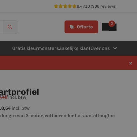
9.4/10 (906 reviews)
0
Offerte
Gratis kleurmonsters
Zakelijke klant
Over ons
×
rtprofiel
iews)
,46
incl. btw
16,54
incl. btw
e lengte van 3 meter, vul hieronder het aantal lengtes