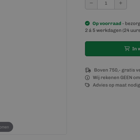
Op voorraad
- bezor
2 á 5 werkdagen (24 uurs
In 
Boven 750,- gratis 
Wij rekenen GEEN om
Advies op maat nodi
oomen