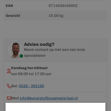
EAN
8714836435852
Gewicht
15.00 kg
Advies nodig?
Neem contact op met een van onze
specialisten
Vandaag bereikbaar
van 08:00 tot 17:00 uur
Bel:
0528 - 355190
Mail
info@kunststofbouwmateriaal.nl
Stuur ons een bericht op
Whatsapp