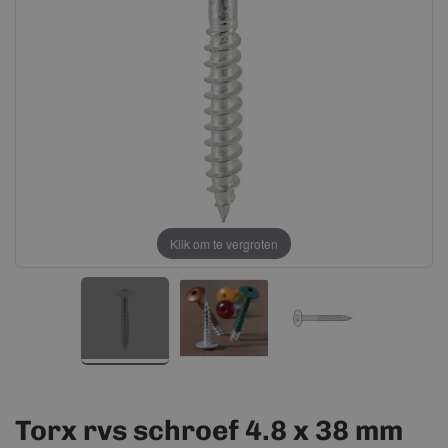
afbeeldingen-
afbeeldingen-
gallerij
gallerij
Klik om te vergroten
Torx rvs schroef 4.8 x 38 mm