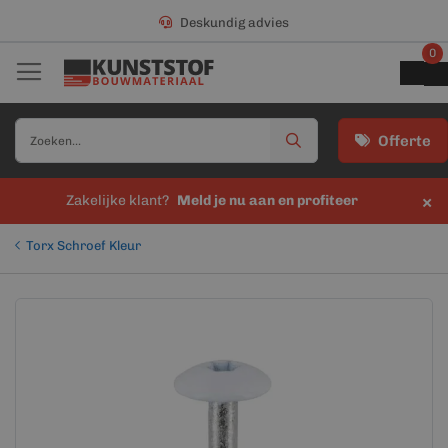
Deskundig advies
0
Offerte
×
Zakelijke klant?
Meld je nu aan en profiteer
Torx Schroef Kleur
Ga
Ga
naar
naar
het
het
einde
begin
van
van
de
de