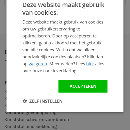
Deze website maakt gebruik
van cookies.
Deze website maakt gebruik van cookies
om uw gebruikerservaring te
optimaliseren. Door op accepteren te
klikken, gaat u akkoord met het gebruik
van alle cookies. Wilt u dat we alleen
Ontdek ons assortiment
noodzakelijke cookies plaatsen? Klik dan
Ontdek ruim 2.000 producten
op
weigeren
. Meer weten? Lees
hier
alles
over onze cookieverklaring.
Productgroepen
ACCEPTEREN
Kunststof rabatdelen
Kunststof scheidingswanden
ZELF INSTELLEN
Kunststof gevelpanelen
Kunststof gevelbeplating
Kunststof schroten voor buiten
Kunststof muurbekleding