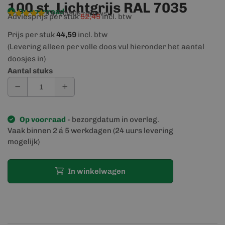
100 st. Lichtgrijs RAL 7035
Op voorraad
9,4/10
(906 reviews)
Adviesprijs per stuk
52,45
incl. btw
Prijs per stuk
44,59
incl. btw
(Levering alleen per volle doos vul hieronder het aantal
doosjes in)
Aantal stuks
Op voorraad
- bezorgdatum in overleg.
Vaak binnen 2 á 5 werkdagen (24 uurs levering
mogelijk)
In winkelwagen