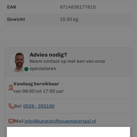
EAN
8714836177615
Gewicht
15.00 kg
Advies nodig?
Neem contact op met een van onze
specialisten
Vandaag bereikbaar
van 08:00 tot 17:00 uur
Bel:
0528 - 355190
Mail
info@kunststofbouwmateriaal.nl
Stuur ons een bericht op
Whatsapp