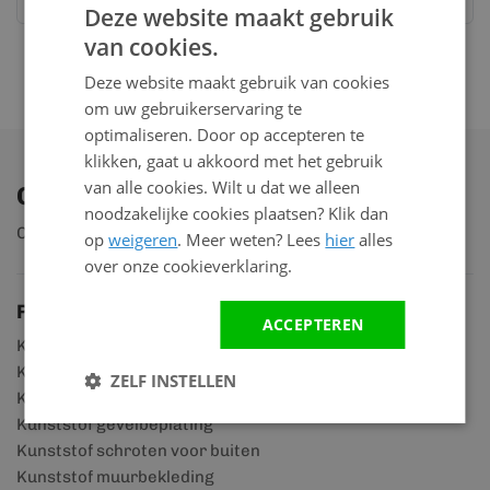
Deze website maakt gebruik
van cookies.
Deze website maakt gebruik van cookies
om uw gebruikerservaring te
optimaliseren. Door op accepteren te
klikken, gaat u akkoord met het gebruik
van alle cookies. Wilt u dat we alleen
Ontdek ons assortiment
noodzakelijke cookies plaatsen? Klik dan
Ontdek ruim 2.000 producten
op
weigeren
. Meer weten? Lees
hier
alles
over onze cookieverklaring.
Productgroepen
ACCEPTEREN
Kunststof rabatdelen
Kunststof scheidingswanden
ZELF INSTELLEN
Kunststof gevelpanelen
Kunststof gevelbeplating
Kunststof schroten voor buiten
Kunststof muurbekleding