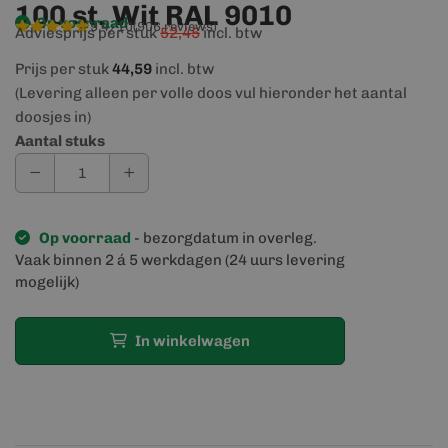
100 st. Wit RAL 9010
Op voorraad
9,4/10
(906 reviews)
Adviesprijs per stuk
52,45
incl. btw
Prijs per stuk
44,59
incl. btw
(Levering alleen per volle doos vul hieronder het aantal
doosjes in)
Aantal stuks
Op voorraad
- bezorgdatum in overleg.
Vaak binnen 2 á 5 werkdagen (24 uurs levering
mogelijk)
In winkelwagen