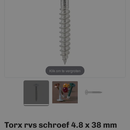
afbeeldingen-
afbeeldingen-
gallerij
gallerij
Klik om te vergroten
Torx rvs schroef 4.8 x 38 mm