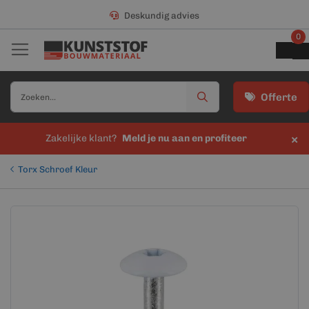
Deskundig advies
0
Offerte
×
Zakelijke klant?
Meld je nu aan en profiteer
Torx Schroef Kleur
Ga
Ga
naar
naar
het
het
einde
begin
van
van
de
de