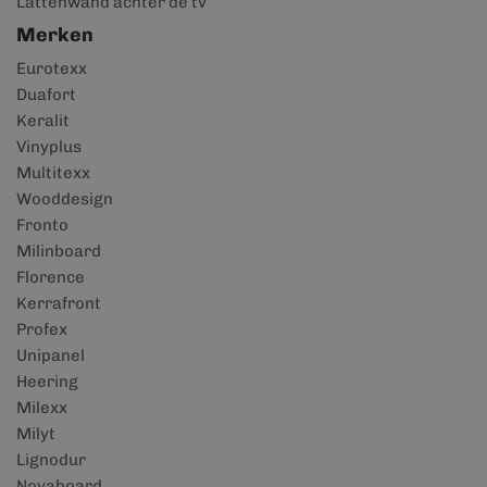
Lattenwand achter de tv
Merken
Eurotexx
Duafort
Keralit
Vinyplus
Multitexx
Wooddesign
Fronto
Milinboard
Florence
Kerrafront
Profex
Unipanel
Heering
Milexx
Milyt
Lignodur
Novaboard