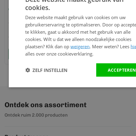
cookies.
Op voorraad
Op voorraad
Op
Unipanel schroef
Unipanel sierlijst
Unipa
Deze website maakt gebruik van cookies om uw
4x50 100st
36x52mm (2435)
ml (2
gebruikerservaring te optimaliseren. Door op accept
incl.dopjes (2470)
te klikken, gaat u akkoord met het gebruik van alle
47,50
113,88
34,5
per lengte
cookies. Wilt u dat we alleen noodzakelijke cookies
(4.85 meter)
plaatsen? Klik dan op
weigeren
. Meer weten? Lees
hi
alles over onze cookieverklaring.
Bekijk en bestel
Bekijk en bestel
Bek
ZELF INSTELLEN
ACCEPTEREN
Ontdek ons assortiment
Ontdek ruim 2.000 producten