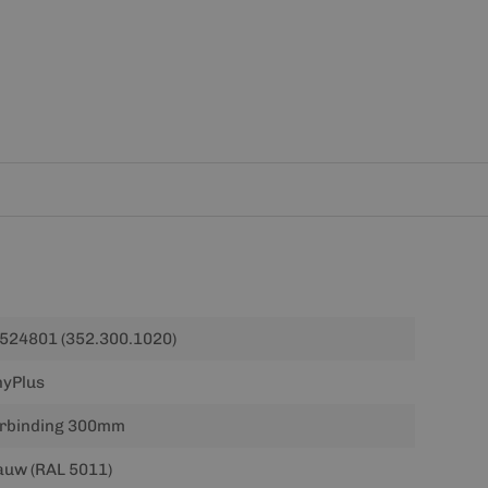
524801 (352.300.1020)
nyPlus
rbinding 300mm
auw (RAL 5011)