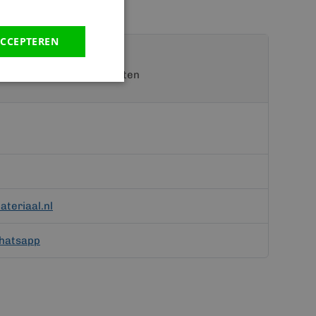
CCEPTEREN
t een van onze specialisten
teriaal.nl
hatsapp