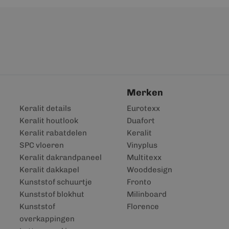
Merken
Keralit details
Eurotexx
Keralit houtlook
Duafort
Keralit rabatdelen
Keralit
SPC vloeren
Vinyplus
Keralit dakrandpaneel
Multitexx
Keralit dakkapel
Wooddesign
Kunststof schuurtje
Fronto
Kunststof blokhut
Milinboard
Kunststof
Florence
overkappingen