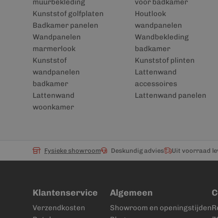
muurbekleding
voor badkamer
Kunststof golfplaten
Houtlook
Badkamer panelen
wandpanelen
Wandpanelen
Wandbekleding
marmerlook
badkamer
Kunststof
Kunststof plinten
wandpanelen
Lattenwand
badkamer
accessoires
Lattenwand
Lattenwand panelen
woonkamer
Fysieke showroom
Deskundig advies
Uit voorraad l
Klantenservice
Algemeen
C
Verzendkosten
Showroom en openingstijden
R