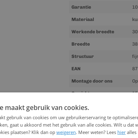
Garantie
10
Materiaal
ku
Werkende breedte
30
Breedte
3
Structuur
fi
EAN
87
Montage door ons
Op
Gewicht
15
e maakt gebruik van cookies.
kt gebruik van cookies om uw gebruikerservaring te optimaliser
Downloads
kken, gaat u akkoord met het gebruik van alle cookies. Wilt u dat 
Meer
kies plaatsen? Klik dan op
weigeren
Handleiding
. Meer weten? Lees
hier
alles
informatie