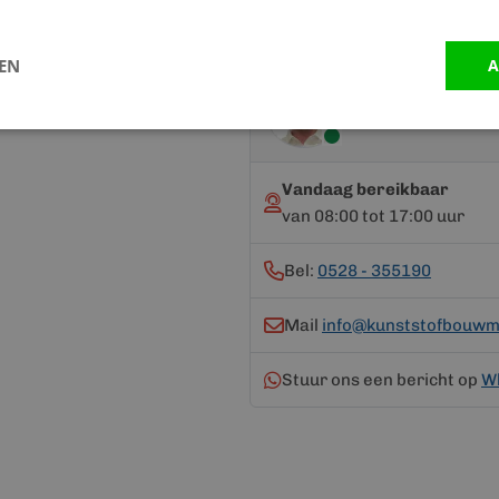
LEN
A
Advies nodig?
Neem contact op me
Vandaag bereikbaar
van 08:00 tot 17:00 uur
Bel:
0528 - 355190
Mail
info@kunststofbouwma
Stuur ons een bericht op
W