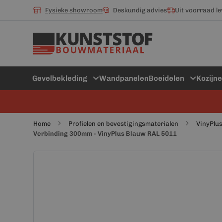
Fysieke showroom
Deskundig advies
Uit voorraad l
Gevelbekleding
Wandpanelen
Boeidelen
Kozijn
Home
Profielen en bevestigingsmaterialen
VinyPlus
Verbinding 300mm - VinyPlus Blauw RAL 5011
Ga
Ga
naar
naar
het
het
einde
begin
van
van
de
de