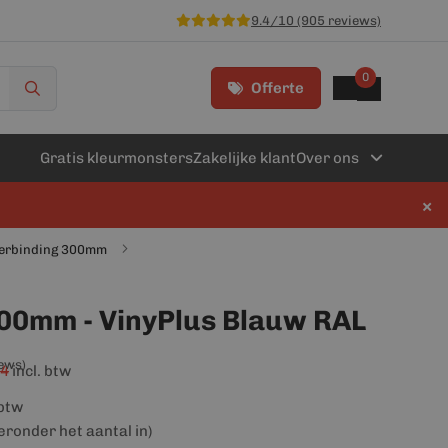
9.4/10 (905 reviews)
0
Offerte
Gratis kleurmonsters
Zakelijke klant
Over ons
×
Verbinding 300mm
00mm - VinyPlus Blauw RAL
iews)
34
incl. btw
 btw
ieronder het aantal in)