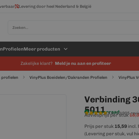
everbaar
Levering door heel Nederland & België
Zoek
en
Profielen
Meer producten
Zakelijke klant?
Meld je nu aan en profiteer
 profielen
VinyPlus Boeidelen/Dakranden Profielen
VinyPlus 
Verbinding 3
5011
Op voorraad
9,4/10
(905 rev
Adviesprijs per stuk
18,
Prijs per stuk
15,59
incl.
(Levering per stuk, vul h