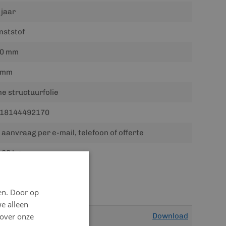
 jaar
nststof
0 mm
8mm
jne structuurfolie
18144492170
 aanvraag per e-mail, telefoon of offerte
.00 kg
en. Door op
we alleen
 over onze
Download