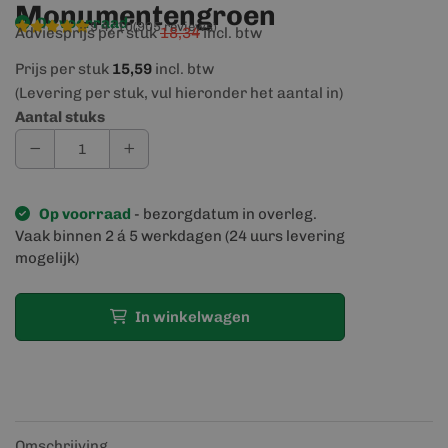
Monumentengroen
Op voorraad
9,4/10
(905 reviews)
Adviesprijs per stuk
18,34
incl. btw
Prijs per stuk
15,59
incl. btw
(Levering per stuk, vul hieronder het aantal in)
Aantal stuks
Op voorraad
- bezorgdatum in overleg.
Vaak binnen 2 á 5 werkdagen (24 uurs levering
mogelijk)
In winkelwagen
Omschrijving