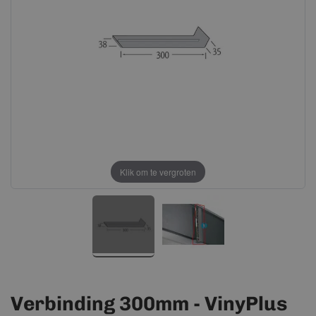
afbeeldingen-
afbeeldingen-
gallerij
gallerij
Klik om te vergroten
Verbinding 300mm - VinyPlus