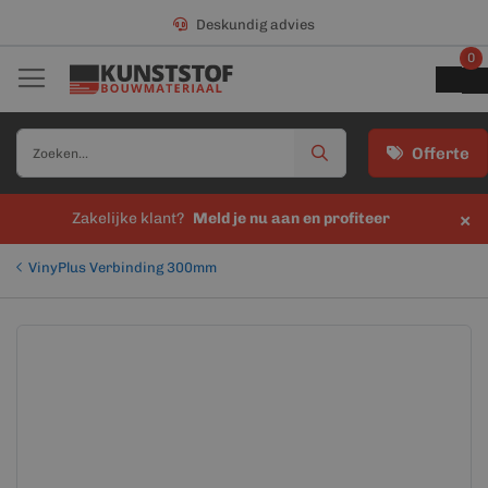
Deskundig advies
0
Offerte
×
Zakelijke klant?
Meld je nu aan en profiteer
VinyPlus Verbinding 300mm
Ga
Ga
naar
naar
het
het
einde
begin
van
van
de
de