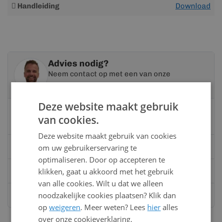
Meer
Handleiding
Download
informatie
Advies nodig?
Neem contact op met een van onze
specialisten
Deze website maakt gebruik
Vandaag bereikbaar
van cookies.
van 08:00 tot 17:00 uur
Deze website maakt gebruik van cookies
Bel:
0528 - 355190
om uw gebruikerservaring te
optimaliseren. Door op accepteren te
klikken, gaat u akkoord met het gebruik
Mail
info@kunststofbouwmateriaal.nl
van alle cookies. Wilt u dat we alleen
noodzakelijke cookies plaatsen? Klik dan
Stuur ons een bericht op
Whatsapp
op
weigeren
. Meer weten? Lees
hier
alles
over onze cookieverklaring.